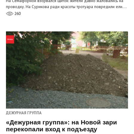
На Семафорной взорвался щиток: жители давно жаловались на
проводку. На Сурикова ради красоты тротуара повредили ели.…
260
ДЕЖУРНАЯ ГРУППА
«Дежурная группа»: на Новой зари
перекопали вход к подъезду