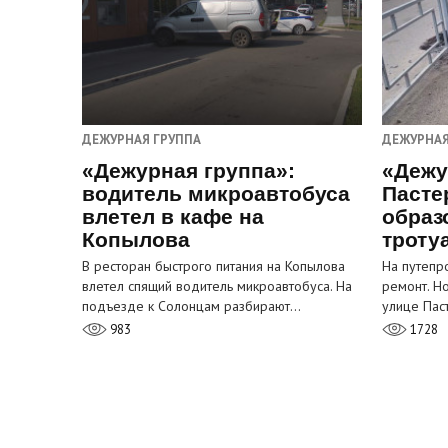
ДЕЖУРНАЯ ГРУППА
ДЕЖУРНАЯ
«Дежурная группа»:
«Дежу
водитель микроавтобуса
Пасте
влетел в кафе на
образ
Копылова
троту
В ресторан быстрого питания на Копылова
На путепр
влетел спящий водитель микроавтобуса. На
ремонт. Н
подъезде к Солонцам разбирают…
улице Пас
983
1728