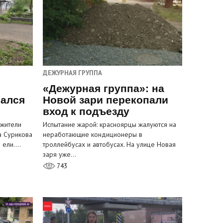
ДЕЖУРНАЯ ГРУППА
«Дежурная группа»: на
вался
Новой зари перекопали
вход к подъезду
 жители
Испытание жарой: красноярцы жалуются на
а Сурикова
неработающие кондиционеры в
и ели.…
троллейбусах и автобусах. На улице Новая
заря уже…
743