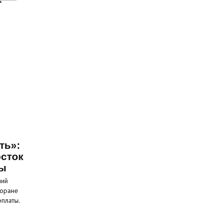
ть»:
сток
ты
ний
торане
рплаты.