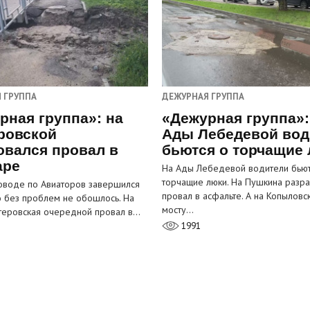
 ГРУППА
ДЕЖУРНАЯ ГРУППА
рная группа»: на
«Дежурная группа»:
ровской
Ады Лебедевой вод
овался провал в
бьются о торчащие
аре
На Ады Лебедевой водители бьют
торчащие люки. На Пушкина разра
оводе по Авиаторов завершился
провал в асфальте. А на Копыловс
о без проблем не обошлось. На
мосту…
теровская очередной провал в…
1991