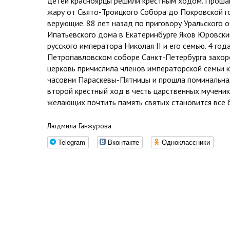
детей красноярцы решили крестным ходом. Прошаг
жару от Свято-Троицкого Собора до Покровской г
верующие. 88 лет назад по приговору Уральского 
Ипатьевского дома в Екатеринбурге Яков Юровски
русского императора Николая II и его семью. 4 год
Петропавловском соборе Санкт-Петербурга захоро
церковь причислила членов императорской семьи к 
часовни Параскевы-Пятницы и прошла поминальная
второй крестный ход в честь царственных мучени
желающих почтить память святых становится все 
Людмила Ганжурова
Telegram
Вконтакте
Одноклассники