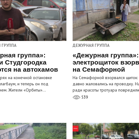
 ГРУППА
ДЕЖУРНАЯ ГРУППА
рная группа»:
«Дежурная группа»:
и Студгородка
электрощиток взор
тся на автохамов
на Семафорной
орях на конечной остановке
На Семафорной взорвался щиток:
лагбаум, и теперь он под
давно жаловались на проводку. Н
ием. Жители «Орбиты»…
ради красоты тротуара повредил
539