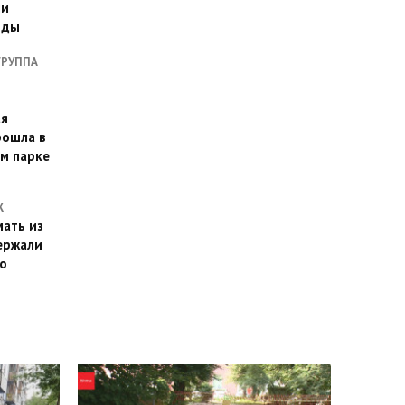
ии
оды
ГРУППА
ая
рошла в
м парке
Х
ать из
ержали
о