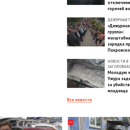
отключен
горячей в
ДЕЖУРНАЯ 
«Дежурная
группа»:
масштабн
зарядка п
Покровско
НОВОСТИ В
ЗАГОЛОВКА
Молодую м
Ужура зад
за убийств
младенца
Все новости