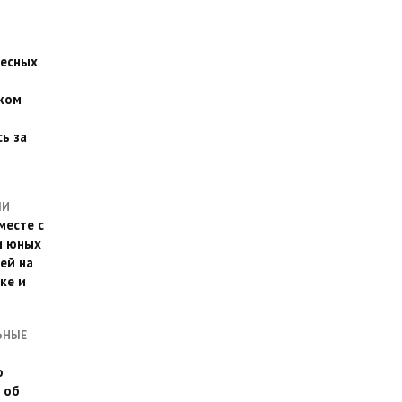
есных
ком
о
ь за
ЛИ
месте с
и юных
ей на
ке и
ЬНЫЕ
о
 об