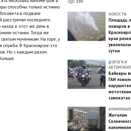
ать несколько километров в
199
оры способны только истинно
облсовета в подвале
НОВОСТИ
й расстрелял последнего
Площадь л
а назад в этот же день в
пожаров в
нили останки. Тогда же
Красноярс
крае резк
святым мученикам. На горе, у
увеличилас
 служба. В Красноярске это
сутки
ков. Но с каждым разом
больше.
ДОРОГИ И
АВТОМОБИ
Байкеры в
ГАИ ловил
нарушител
мототехни
самокатах
КОММУНАЛ
Жителям
Солнечног
напомнили