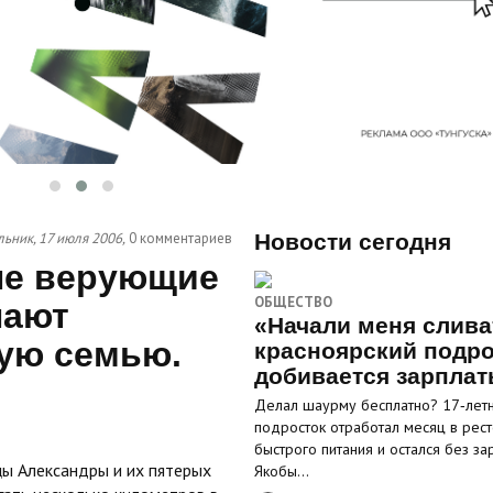
ьник, 17 июля 2006,
0 комментариев
Новости сегодня
ые верующие
ОБЩЕСТВО
нают
«Начали меня слива
ую семью.
красноярский подро
добивается зарпла
Делал шаурму бесплатно? 17‑лет
подросток отработал месяц в рес
быстрого питания и остался без за
цы Александры и их пятерых
Якобы…