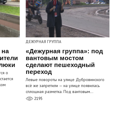
ДЕЖУРНАЯ ГРУППА
 на
«Дежурная группа»: под
ители
вантовым мостом
 люки
сделают пешеходный
переход
ся о
стается
Левые повороты на улице Дубровинского
ком
всё же запретили — на улице появилась
сплошная разметка. Под вантовым…
2195