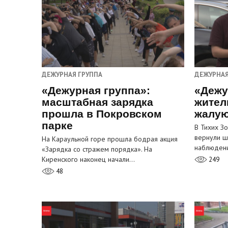
ДЕЖУРНАЯ ГРУППА
ДЕЖУРНАЯ
«Дежурная группа»:
«Дежу
масштабная зарядка
жител
прошла в Покровском
жалую
парке
В Тихих З
вернули ш
На Караульной горе прошла бодрая акция
наблюден
«Зарядка со стражем порядка». На
Киренского наконец начали…
249
48