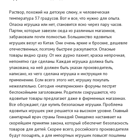
Раствор, похожий на детскую слюну, и человеческая
температура 37 градусов. Вот и все, что нужно для опыта.
Опасна игрушка или нет, становится ясно через пару часов.
Партии, которые завезли сюда из различных магазинов,
забраковали почти полностью. Большинство ядовитых
игрушек везут из Китая. Они очень яркие и броские, дешевле
отечественных, поэтому быстрее раскупаются. Опасные
товары видно сразу. От них дурно пахнет, краска непрочная,
непонятно где сделаны. Каждая игрушка должна быть
упакована, на ней должен быть указан производитель,
написано, из чего сделана игрушка и инструкция по
применению. Если всего этого нет, игрушку покупать
нежелательно. Сегодня «материнские» форумы пестрят
беспокойными заголовками. Родители сокрушаются, что
ядовитые товары предлагают даже в фирменных магазинах.
Все обсуждают, где купить безопасные игрушки. Проблема
ядовитых игрушек уже решается на высоком уровне. Главный
санитарный врач страны Геннадий Онищенко настаивает на
скорейшем принятии закона, который обеспечит безопасность
товаров для детей. Скорее всего, российского производителя
будут поощрять, а для импортных игрушек повысят пошлины