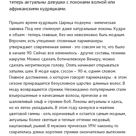
теперь актуальны девушки с локонами волной или
африканскими кудряшками.
Пришло время кудряшек. Царица подиума - химическая
завивка. Под нее стилизуют даже натуральные локоны. Кудри
и объем - теперь главные, без них невозможно быть модным.
Впрочем, есть утешение: столичные парикмахеры
утверждают: современная химия - это совсем не то, что было
в начале 90. Сейчас все изменилось - другие составы, техники
накрутки. Можно сделать ботичелевскую Венеру, можно
сделать негритянскую голову. Опять начинают открываться
затылки, шеи. В моде каре, сэссон – 90-е, одним словом.
Главное достижение, о котором говорят парикмахеры - в этом
сезоне прекращается безусловное царство длинных волос. В
моду возвращаются стрижки. Неожиданно популярными стали
взъерошенные и начесанные волосы, прически а-ля
шаловливый эльф и стрижки-боб. Локоны актуальны и здесь,
но их легко укладывать. В этом году качнулся и маятник
цветовой гаммы - хоть коричневый и остается самым модным,
актуальны более светлые и теплые оттенки: медовый,
каштановый, рыжий. В мужских прическах УРА! наконец-то
сократилась длина: короткие стрижки окончательно вытеснили