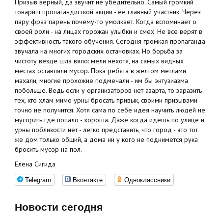
Призыв верный, да звучит не убедительно. Самый громкий
товарищ пропагандисткой акции - ее главный участник. Через
пару фраз парень почему-то умолкает. Когда вспоминает о
своей роли - на лицах горожан улыбки и смех. Не все верят в
эффективность такого обучения. Сегодня громкая пропаганда
звучала на многих городских остановках. Но борьба за
чистоту везде шла вяло: мели нехотя, на самых видных
местах оставляли мусор. Пока ребята в желтом метлами
махали, многие прохожие подмечали - им бы энтузиазма
побольше. Ведь если у организаторов нет азарта, то заразить
тех, кто хлам мимо урны бросать привык, своими призывами
точно не получится. Хотя сама по себе идея научить людей не
мусорить где попало - хороша. Даже когда идешь по улице и
урны поблизости нет - легко представить, что город - это тот
же дом только общий, а дома ни у кого не поднимется рука
бросить мусор на пол.
Елена Сигида
Telegram
Вконтакте
Одноклассники
Новости сегодня