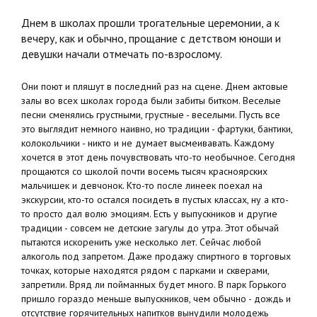
Днем в школах прошли трогательные церемонии, а к
вечеру, как и обычно, прощание с детством юноши и
девушки начали отмечать по-взрослому.
Они поют и пляшут в последний раз на сцене. Днем актовые
залы во всех школах города были забиты битком. Веселые
песни сменялись грустными, грустные - веселыми. Пусть все
это выглядит немного наивно, но традиции - фартуки, бантики,
колокольчики - никто и не думает высмеивавать. Каждому
хочется в этот день почувствовать что-то необычное. Сегодня
прощаются со школой почти восемь тысяч красноярских
мальчишек и девчонок. Кто-то после линеек поехал на
экскурсии, кто-то остался посидеть в пустых классах, ну а кто-
то просто дал волю эмоциям. Есть у выпускников и другие
традиции - совсем не детские загулы до утра. Этот обычай
пытаются искоренить уже несколько лет. Сейчас любой
алкоголь под запретом. Даже продажу спиртного в торговых
точках, которые находятся рядом с парками и скверами,
запретили. Вряд ли пойманных будет много. В парк Горького
пришло гораздо меньше выпускников, чем обычно - дождь и
отсутствие горячительных напитков вынудили молодежь