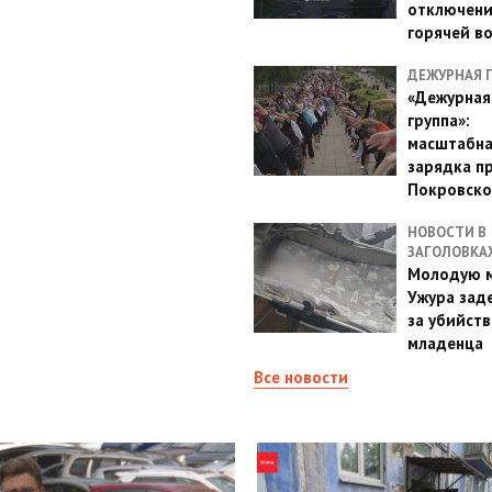
отключен
горячей в
ДЕЖУРНАЯ 
«Дежурная
группа»:
масштабн
зарядка п
Покровско
НОВОСТИ В
ЗАГОЛОВКА
Молодую м
Ужура зад
за убийств
младенца
Все новости