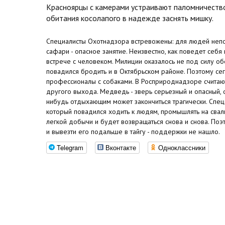
Красноярцы с камерами устраивают паломничеств
обитания косолапого в надежде заснять мишку.
Специалисты Охотнадзора встревожены: для людей неп
сафари - опасное занятие. Неизвестно, как поведет себ
встрече с человеком. Милиции оказалось не под силу об
повадился бродить и в Октябрьском районе. Поэтому сег
профессионалы с собаками. В Росприроднадзоре считают:
другого выхода. Медведь - зверь серьезный и опасный, 
нибудь отдыхающим может закончиться трагически. Спец
который повадился ходить к людям, промышлять на свалк
легкой добычи и будет возвращаться снова и снова. По
и вывезти его подальше в тайгу - поддержки не нашло.
Telegram
Вконтакте
Одноклассники