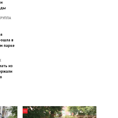
ии
оды
ГРУППА
ая
рошла в
м парке
Х
ать из
ержали
о