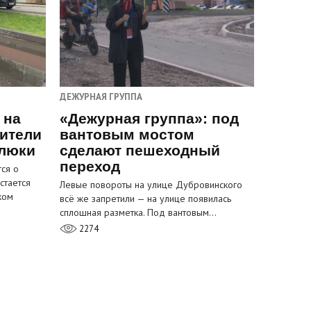
ДЕЖУРНАЯ ГРУППА
 на
«Дежурная группа»: под
ители
вантовым мостом
 люки
сделают пешеходный
переход
ся о
стается
Левые повороты на улице Дубровинского
ком
всё же запретили — на улице появилась
сплошная разметка. Под вантовым…
2274