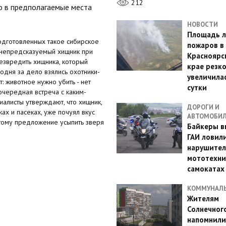
212
о в предполагаемые места
НОВОСТИ
Площадь л
одготовленных такое сибирское
пожаров в
я непредсказуемый хищник при
Красноярс
езвредить хищника, который
крае резк
одня за дело взялись охотники-
увеличилас
 животное нужно убить - нет
сутки
очередная встреча с каким-
иалисты утверждают, что хищник,
ДОРОГИ И
ах и пасеках, уже почуял вкус
АВТОМОБИ
этому предложение усыпить зверя
Байкеры в
ГАИ ловил
нарушител
мототехни
самокатах
КОММУНАЛ
Жителям
Солнечног
напомнили