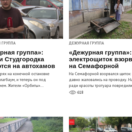
 ГРУППА
ДЕЖУРНАЯ ГРУППА
рная группа»:
«Дежурная группа»:
и Студгородка
электрощиток взор
тся на автохамов
на Семафорной
орях на конечной остановке
На Семафорной взорвался щиток:
лагбаум, и теперь он под
давно жаловались на проводку. Н
ием. Жители «Орбиты»…
ради красоты тротуара повредил
618