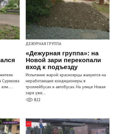
ДЕЖУРНАЯ ГРУППА
«Дежурная группа»: на
вался
Новой зари перекопали
вход к подъезду
 жители
Испытание жарой: красноярцы жалуются на
а Сурикова
неработающие кондиционеры в
и ели.…
троллейбусах и автобусах. На улице Новая
заря уже…
822