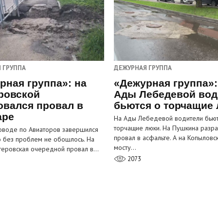
 ГРУППА
ДЕЖУРНАЯ ГРУППА
рная группа»: на
«Дежурная группа»:
ровской
Ады Лебедевой вод
овался провал в
бьются о торчащие
аре
На Ады Лебедевой водители бьют
торчащие люки. На Пушкина разра
оводе по Авиаторов завершился
провал в асфальте. А на Копыловс
о без проблем не обошлось. На
мосту…
теровская очередной провал в…
2073