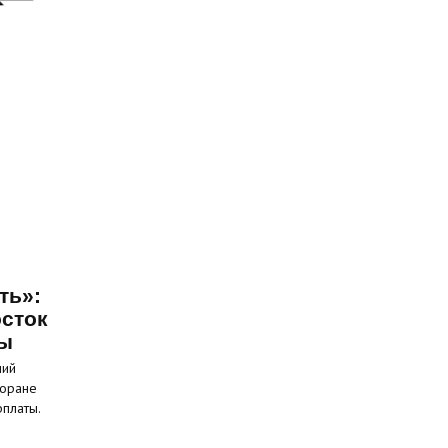
ть»:
сток
ты
ний
торане
рплаты.