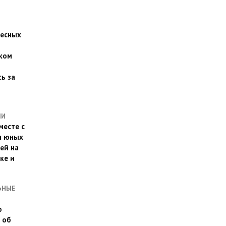
есных
ком
о
ь за
ЛИ
месте с
и юных
ей на
ке и
ЬНЫЕ
о
 об