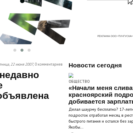
тница, 22 июня 2007,
0 комментариев
Новости сегодня
 недавно
ОБЩЕСТВО
е
«Начали меня слива
 объявлена
красноярский подро
добивается зарпла
Делал шаурму бесплатно? 17‑лет
подросток отработал месяц в рес
быстрого питания и остался без за
Якобы…