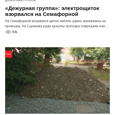
ДЕЖУРНАЯ ГРУППА
«Дежурная группа»: электрощиток
взорвался на Семафорной
На Семафорной взорвался щиток: жители давно жаловались на
проводку. На Сурикова ради красоты тротуара повредили ели.…
841