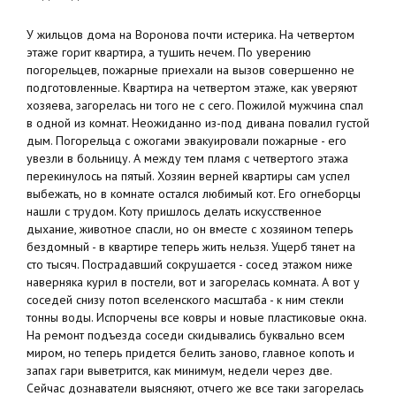
У жильцов дома на Воронова почти истерика. На четвертом
этаже горит квартира, а тушить нечем. По уверению
погорельцев, пожарные приехали на вызов совершенно не
подготовленные. Квартира на четвертом этаже, как уверяют
хозяева, загорелась ни того не с сего. Пожилой мужчина спал
в одной из комнат. Неожиданно из-под дивана повалил густой
дым. Погорельца с ожогами эвакуировали пожарные - его
увезли в больницу. А между тем пламя с четвертого этажа
перекинулось на пятый. Хозяин верней квартиры сам успел
выбежать, но в комнате остался любимый кот. Его огнеборцы
нашли с трудом. Коту пришлось делать искусственное
дыхание, животное спасли, но он вместе с хозяином теперь
бездомный - в квартире теперь жить нельзя. Ущерб тянет на
сто тысяч. Пострадавший сокрушается - сосед этажом ниже
наверняка курил в постели, вот и загорелась комната. А вот у
соседей снизу потоп вселенского масштаба - к ним стекли
тонны воды. Испорчены все ковры и новые пластиковые окна.
На ремонт подъезда соседи скидывались буквально всем
миром, но теперь придется белить заново, главное копоть и
запах гари выветрится, как минимум, недели через две.
Сейчас дознаватели выясняют, отчего же все таки загорелась