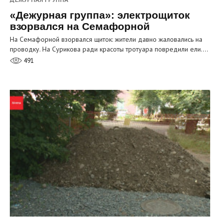
«Дежурная группа»: электрощиток
взорвался на Семафорной
На Семафорной взорвался щиток: жители давно жаловались на
проводку. На Сурикова ради красоты тротуара повредили ели.…
491