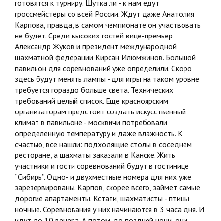
готовятся к турниру. Шутка ли - к нам едут
гроссмейстеры со всей России. Ждут даже Анатолия
Карпова, правда, в самом чемпионате он участвовать
не будет. Среди высоких гостей вице-премьер
Александр Жуков и президент международной
шахматной федерации Кирсан Илюмжинов. Большой
павильон для соревнований уже определили. Скоро
здесь будут менять лампы - для игры на таком уровне
требуется гораздо больше света. Технических
требований целый список. Еще красноярским
организаторам предстоит создать искусственный
климат в павильоне - москвичи потребовали
определенную температуру и даже влажность. К
счастью, все нашли: подходящие столы в соседнем
ресторане, а шахматы заказали в Канске. Жить
участники и гости соревнований будут в гостинице
“Сибирь”. Одно- и двухместные номера для них уже
зарезервированы. Карпов, скорее всего, займет самые
дорогие апартаменты. Кстати, шахматисты - птицы
ночные. Соревнования у них начинаются в 3 часа дня. И
идут до 10 вечера. А потом, до поздней ночи, они