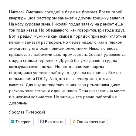
Николай Сметанин соседей в беде не бросает. Возле своей
квартиры шов раствором замажет и другим трещину залепит.
На носу суровая зима. Николай подал заявку на ремонт еще
три года назад. Но обещанного, как говорится, три года ждут.
Вот и решил мужчина сам стыки в порядок привести. Уплотнил
пеной и замазал раствором. Но через неделю, как в плохом
анекдоте, у его окон повисли ремонтники. Николаю вновь
пришлось за рабочими швы промазывать. Соседи удивляются:
откуда столько терпения? Другой бы уже давно в суд на
коммунальщиков подал. Но представители фирмы
подрядчика уверяют: работу-то сделали на совесть. Все по
нормативам и ГОСТу. А то, что швы ненадежно, только
кажется. Для подтверждения своих слов ремонтники даже
расковыряли сегодня один из швов. Пена оказалась на месте
и в нужном количестве. Но жильцы все равно работой не
довольны.
Ярослав Питерский
Telegram
Вконтакте
Одноклассники