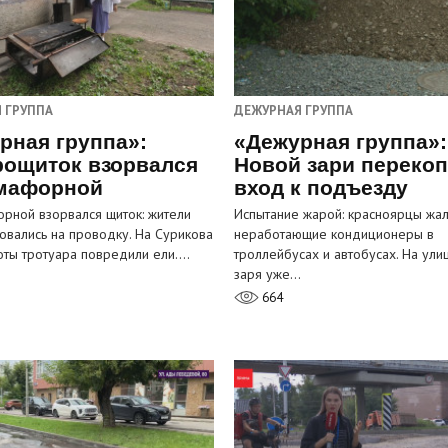
 ГРУППА
ДЕЖУРНАЯ ГРУППА
рная группа»:
«Дежурная группа»:
рощиток взорвался
Новой зари переко
мафорной
вход к подъезду
рной взорвался щиток: жители
Испытание жарой: красноярцы жал
овались на проводку. На Сурикова
неработающие кондиционеры в
оты тротуара повредили ели.…
троллейбусах и автобусах. На ули
заря уже…
664