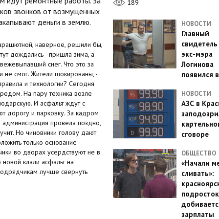
м идут ремонтные работы. За
189
тков звонков от возмущенных
закапывают деньги в землю.
НОВОСТИ
Главный
свидетель
Парашютной, наверное, решили бы,
экс-мэра
 тут дождались - пришла зима, а
вежевыпавший снег. Что это за
Логинова
 и не смог. Жители шокированы, -
появился в
 правила и технологии? Сегодня
ередом. На пару техника возле
НОВОСТИ
одарскую. И асфальт ждут с
АЗС в Кра
ют дорогу и парковку. За кадром
заподозри
я администрация провела поздно,
картельно
учит. Но чиновники голову дают
сговоре
оложить только основание -
чики во дворах усердствуют не в
ОБЩЕСТВО
о новой клали асфальт на
«Начали м
 подрядчикам лучше свернуть
сливать»:
красноярс
подросток
добиваетс
зарплаты