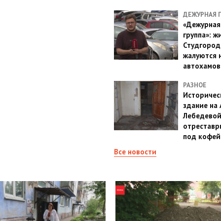
ДЕЖУРНАЯ 
«Дежурная
группа»: ж
Студгород
жалуются 
автохамов
РАЗНОЕ
Историчес
здание на
Лебедево
отреставр
под кофе
Все новости