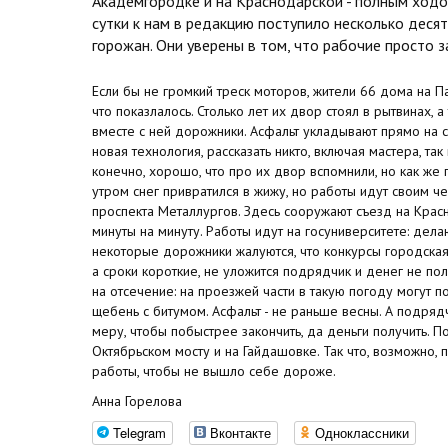
Академгородке и на Краснодарской - полным ходо
сутки к нам в редакцию поступило несколько деся
горожан. Они уверены в том, что рабочие просто 
Если бы не громкий треск моторов, жители 66 дома на 
что показлалось. Столько лет их двор стоял в рытвинах, а
вместе с ней дорожники. Асфальт укладывают прямо на с
новая технология, рассказать никто, включая мастера, так
конечно, хорошо, что про их двор вспомнили, но как же
утром снег привратился в жижу, но работы идут своим ч
проспекта Металлургов. Здесь сооружают съезд на Красн
минуты на минуту. Работы идут на госуниверситете: дела
некоторые дорожники жалуются, что конкурсы городска
а сроки короткие, не уложится подрядчик и денег не пол
на отсечение: на проезжей части в такую погоду могут п
щебень с битумом. Асфальт - не раньше весны. А подряд
меру, чтобы побыстрее закончить, да деньги получить. П
Октябрьском мосту и на Гайдашовке. Так что, возможно,
работы, чтобы не вышло себе дороже.
Анна Горелова
Telegram
Вконтакте
Одноклассники