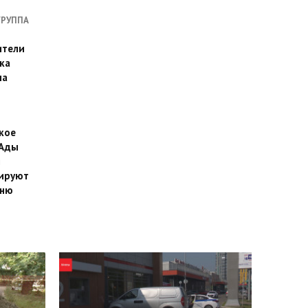
ГРУППА
ители
ка
на
кое
 Ады
й
ируют
йню