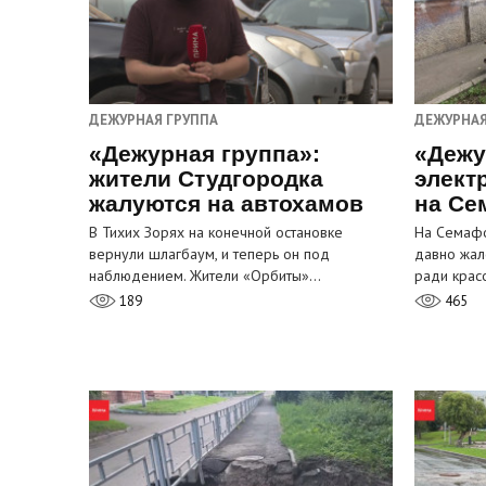
ДЕЖУРНАЯ ГРУППА
ДЕЖУРНАЯ
«Дежурная группа»:
«Дежу
жители Студгородка
элект
жалуются на автохамов
на Се
В Тихих Зорях на конечной остановке
На Семафо
вернули шлагбаум, и теперь он под
давно жал
наблюдением. Жители «Орбиты»…
ради крас
189
465