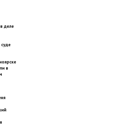
 в деле
 суде
сноярске
ли в
м
еня
кий
я