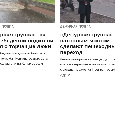
 ГРУППА
ДЕЖУРНАЯ ГРУППА
рная группа»: на
«Дежурная группа»:
ебедевой водители
вантовым мостом
я о торчащие люки
сделают пешеходн
переход
бедевой водители бьются о
люки. На Пушкина разрастается
Левые повороты на улице Дубров
асфальте. А на Копыловском
всё же запретили — на улице появ
сплошная разметка. Под вантовы
2130