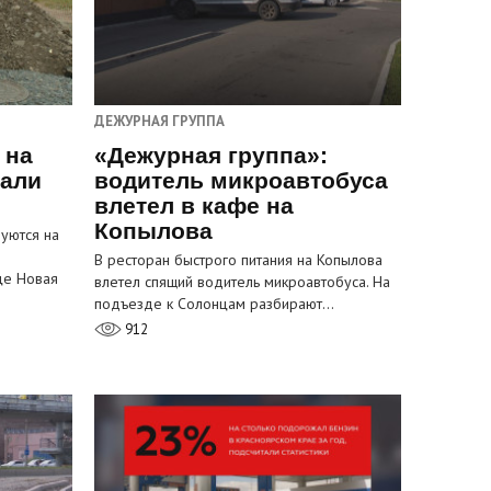
ДЕЖУРНАЯ ГРУППА
 на
«Дежурная группа»:
пали
водитель микроавтобуса
влетел в кафе на
Копылова
уются на
В ресторан быстрого питания на Копылова
це Новая
влетел спящий водитель микроавтобуса. На
подъезде к Солонцам разбирают…
912