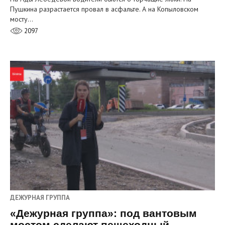
Пушкина разрастается провал в асфальте. А на Копыловском
мосту…
2097
ДЕЖУРНАЯ ГРУППА
«Дежурная группа»: под вантовым
мостом сделают пешеходный