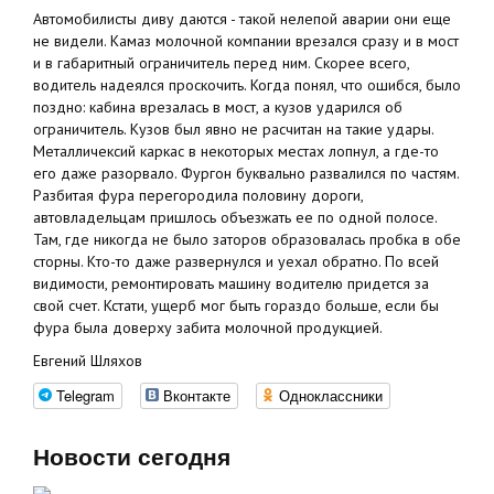
Автомобилисты диву даются - такой нелепой аварии они еще
не видели. Камаз молочной компании врезался сразу и в мост
и в габаритный ограничитель перед ним. Скорее всего,
водитель надеялся проскочить. Когда понял, что ошибся, было
поздно: кабина врезалась в мост, а кузов ударился об
ограничитель. Кузов был явно не расчитан на такие удары.
Металличексий каркас в некоторых местах лопнул, а где-то
его даже разорвало. Фургон буквально развалился по частям.
Разбитая фура перегородила половину дороги,
автовладельцам пришлось объезжать ее по одной полосе.
Там, где никогда не было заторов образовалась пробка в обе
сторны. Кто-то даже развернулся и уехал обратно. По всей
видимости, ремонтировать машину водителю придется за
свой счет. Кстати, ущерб мог быть гораздо больше, если бы
фура была доверху забита молочной продукцией.
Евгений Шляхов
Telegram
Вконтакте
Одноклассники
Новости сегодня