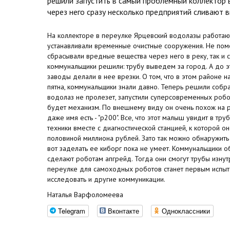
решили запустить в самый проблемный коллектор в
через него сразу несколько предприятий сливают 
На коллекторе в переулке Ярцевский водолазы работают
устанавливали временные очистные сооружения. Не помо
сбрасывали вредные вещества через него в реку, так и 
коммунальщики решили: трубу выведем за город. А до эт
заводы делали в нее врезки. О том, что в этом районе 
пятна, коммунальщики знали давно. Теперь решили собрат
водолаз не пролезет, запустили суперсовременных робо
будет механизм. По внешнему виду он очень похож на ро
даже имя есть - "р200". Все, что этот малыш увидит в тру
техники вместе с диагностической станцией, к которой он
половиной миллиона рублей. Зато так можно обнаружить
вот заделать ее киборг пока не умеет. Коммунальщики о
сделают роботам апгрейд. Тогда они смогут трубы изнут
переулке для самоходных роботов станет первым испыта
исследовать и другие коммуникации.
Наталья Варфоломеева
Telegram
Вконтакте
Одноклассники