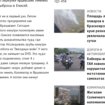
 переулке Ярцевский. Именно
458
выбросы в Енисей.
НОВОСТИ
Площадь л
 не в первый раз. Летом
гло: предприятия как
пожаров в
сбрасывают. Сегодня
Красноярс
ого изнутри посмотрим, какие
крае резк
на Енисее появляются масляные
увеличилас
ь доказательства: туда, где
сутки
тов. Исследовать трубы изнутри
бота из "Звездных войн". У него
ДОРОГИ И
бе, он запишет на DVD. Это чудо
АВТОМОБИ
о подключено, стоит 4 с
Байкеры в
 даже самую мелкую трещинку. А
ГАИ ловил
бещают: скоро добавят денег и
нарушител
ри чинить. Коллектор в Ярцевском
мототехни
нием. А потом они начнут
самокатах
КОММУНАЛ
Жителям
Солнечног
напомнили