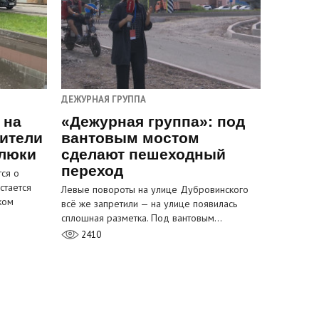
ДЕЖУРНАЯ ГРУППА
 на
«Дежурная группа»: под
ители
вантовым мостом
 люки
сделают пешеходный
переход
ся о
стается
Левые повороты на улице Дубровинского
ком
всё же запретили — на улице появилась
сплошная разметка. Под вантовым…
2410