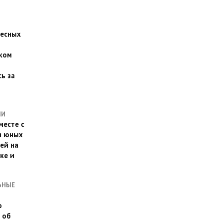
есных
ком
о
ь за
ЛИ
месте с
и юных
ей на
ке и
ЬНЫЕ
о
 об