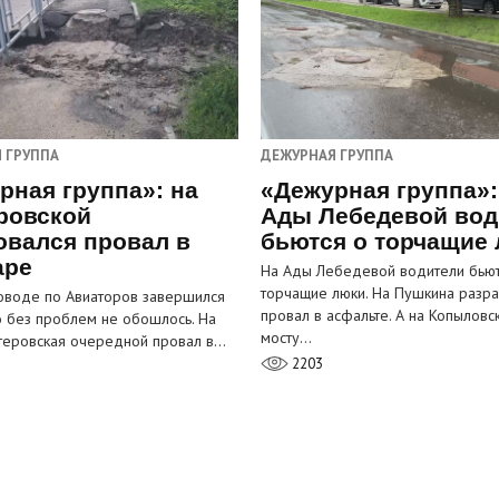
 ГРУППА
ДЕЖУРНАЯ ГРУППА
рная группа»: на
«Дежурная группа»:
ровской
Ады Лебедевой вод
овался провал в
бьются о торчащие
аре
На Ады Лебедевой водители бьют
торчащие люки. На Пушкина разра
оводе по Авиаторов завершился
провал в асфальте. А на Копыловс
о без проблем не обошлось. На
мосту…
теровская очередной провал в…
2203