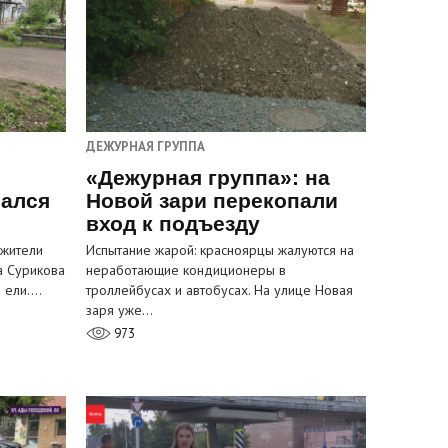
ДЕЖУРНАЯ ГРУППА
«Дежурная группа»: на
вался
Новой зари перекопали
вход к подъезду
 жители
Испытание жарой: красноярцы жалуются на
а Сурикова
неработающие кондиционеры в
и ели.…
троллейбусах и автобусах. На улице Новая
заря уже…
973