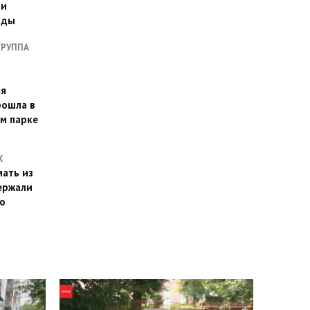
ии
оды
ГРУППА
ая
рошла в
м парке
Х
ать из
ержали
о