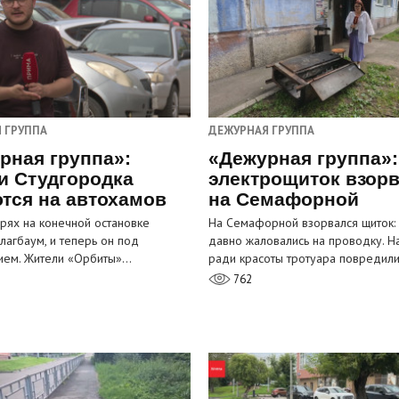
 ГРУППА
ДЕЖУРНАЯ ГРУППА
рная группа»:
«Дежурная группа»:
и Студгородка
электрощиток взор
тся на автохамов
на Семафорной
орях на конечной остановке
На Семафорной взорвался щиток:
лагбаум, и теперь он под
давно жаловались на проводку. Н
ием. Жители «Орбиты»…
ради красоты тротуара повредил
762