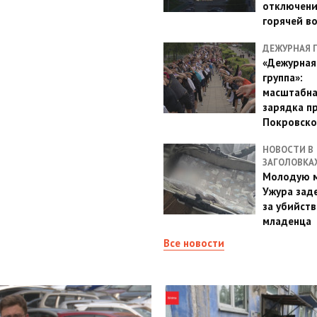
отключен
горячей в
ДЕЖУРНАЯ 
«Дежурная
группа»:
масштабн
зарядка п
Покровско
НОВОСТИ В
ЗАГОЛОВКА
Молодую м
Ужура зад
за убийств
младенца
Все новости