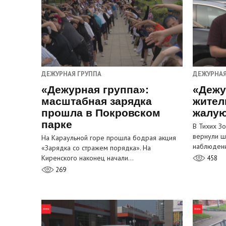
ДЕЖУРНАЯ ГРУППА
ДЕЖУРНАЯ
«Дежурная группа»:
«Дежу
масштабная зарядка
жител
прошла в Покровском
жалую
парке
В Тихих З
вернули ш
На Караульной горе прошла бодрая акция
наблюден
«Зарядка со стражем порядка». На
Киренского наконец начали…
458
269