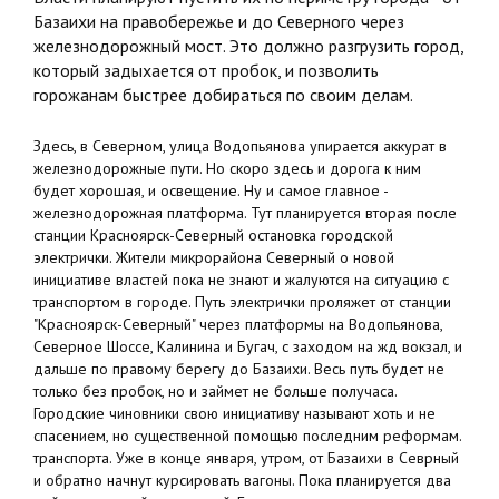
Базаихи на правобережье и до Северного через
железнодорожный мост. Это должно разгрузить город,
который задыхается от пробок, и позволить
горожанам быстрее добираться по своим делам.
Здесь, в Северном, улица Водопьянова упирается аккурат в
железнодорожные пути. Но скоро здесь и дорога к ним
будет хорошая, и освещение. Ну и самое главное -
железнодорожная платформа. Тут планируется вторая после
станции Красноярск-Северный остановка городской
электрички. Жители микрорайона Северный о новой
инициативе властей пока не знают и жалуются на ситуацию с
транспортом в городе. Путь электрички проляжет от станции
"Красноярск-Северный" через платформы на Водопьянова,
Северное Шоссе, Калинина и Бугач, с заходом на жд вокзал, и
дальше по правому берегу до Базаихи. Весь путь будет не
только без пробок, но и займет не больше получаса.
Городские чиновники свою инициативу называют хоть и не
спасением, но существенной помощью последним реформам.
транспорта. Уже в конце января, утром, от Базаихи в Севрный
и обратно начнут курсировать вагоны. Пока планируется два