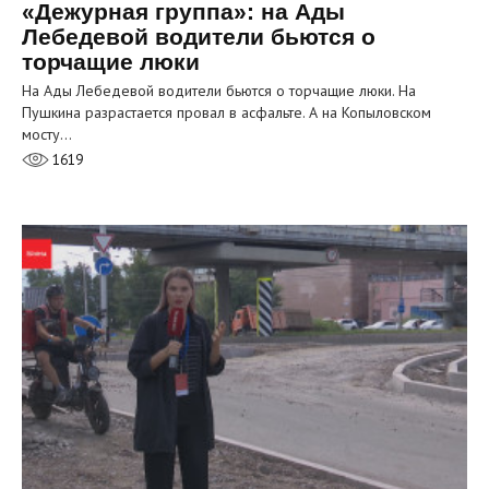
«Дежурная группа»: на Ады
Лебедевой водители бьются о
торчащие люки
На Ады Лебедевой водители бьются о торчащие люки. На
Пушкина разрастается провал в асфальте. А на Копыловском
мосту…
1619