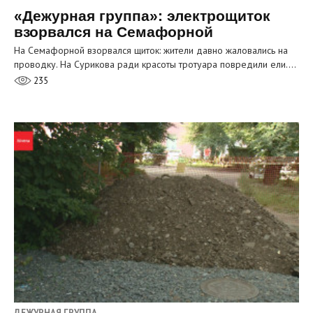
«Дежурная группа»: электрощиток
взорвался на Семафорной
На Семафорной взорвался щиток: жители давно жаловались на
проводку. На Сурикова ради красоты тротуара повредили ели.…
235
ДЕЖУРНАЯ ГРУППА