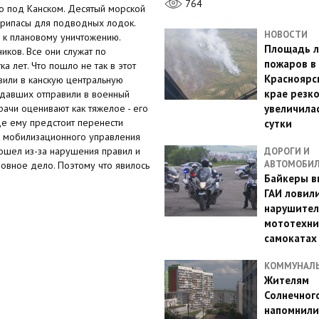
764
то под Канском. Десятый морской
еприпасы для подводных лодок.
НОВОСТИ
и к плановому уничтожению.
Площадь л
иков. Все они служат по
пожаров в
 лет. Что пошло не так в этот
Красноярс
авили в канскую центральную
крае резк
адавших отправили в военный
рачи оценивают как тяжелое - его
увеличилас
де ему предстоит перенести
сутки
ик мобилизационного управления
зошел из-за нарушения правил и
ДОРОГИ И
АВТОМОБИ
ловное дело. Поэтому что явилось
Байкеры в
ГАИ ловил
нарушител
мототехни
самокатах
КОММУНАЛ
Жителям
Солнечног
напомнили