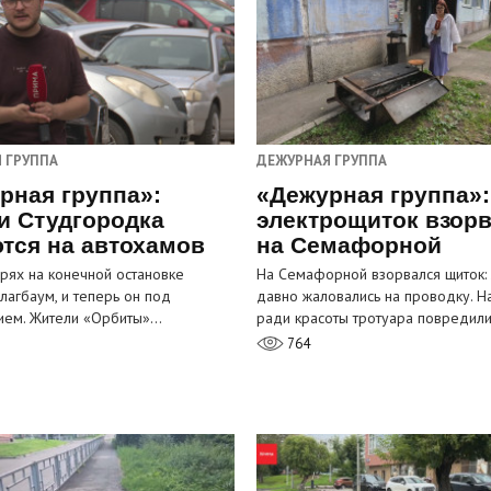
 ГРУППА
ДЕЖУРНАЯ ГРУППА
рная группа»:
«Дежурная группа»:
и Студгородка
электрощиток взор
тся на автохамов
на Семафорной
орях на конечной остановке
На Семафорной взорвался щиток:
лагбаум, и теперь он под
давно жаловались на проводку. Н
ием. Жители «Орбиты»…
ради красоты тротуара повредил
764