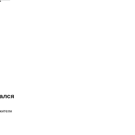
ался
жители