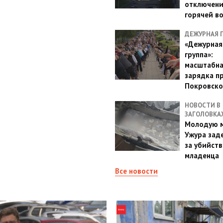
отключен
горячей в
ДЕЖУРНАЯ 
«Дежурная
группа»:
масштабн
зарядка п
Покровско
НОВОСТИ В
ЗАГОЛОВКА
Молодую м
Ужура зад
за убийств
младенца
Все новости