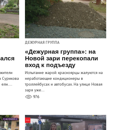
ДЕЖУРНАЯ ГРУППА
«Дежурная группа»: на
вался
Новой зари перекопали
вход к подъезду
 жители
Испытание жарой: красноярцы жалуются на
а Сурикова
неработающие кондиционеры в
и ели.…
троллейбусах и автобусах. На улице Новая
заря уже…
976