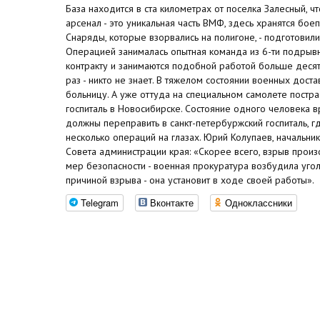
База находится в ста километрах от поселка Залесный, ч
арсенал - это уникальная часть ВМФ, здесь хранятся бо
Снаряды, которые взорвались на полигоне, - подготовил
Операцией занималась опытная команда из 6-ти подрывн
контракту и занимаются подобной работой больше десятка
раз - никто не знает. В тяжелом состоянии военных дост
больницу. А уже оттуда на специальном самолете постр
госпиталь в Новосибирске. Состояние одного человека в
должны переправить в санкт-петербуржский госпиталь, г
несколько операций на глазах. Юрий Колупаев, начальн
Совета администрации края: «Скорее всего, взрыв прои
мер безопасности - военная прокуратура возбудила уго
причиной взрыва - она установит в ходе своей работы».
Telegram
Вконтакте
Одноклассники