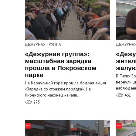
ДЕЖУРНАЯ ГРУППА
ДЕЖУРНАЯ
«Дежурная группа»:
«Дежу
масштабная зарядка
жител
прошла в Покровском
жалую
парке
В Тихих З
вернули ш
На Караульной горе прошла бодрая акция
наблюден
«Зарядка со стражем порядка». На
Киренского наконец начали…
461
273