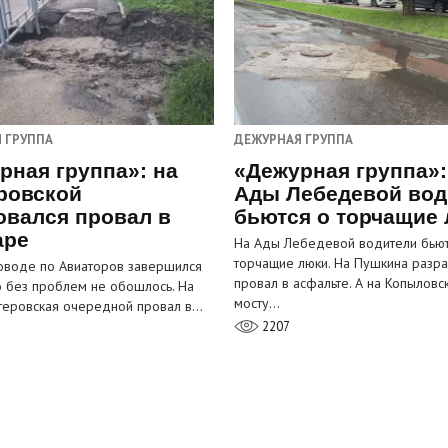
 ГРУППА
ДЕЖУРНАЯ ГРУППА
рная группа»: на
«Дежурная группа»:
ровской
Ады Лебедевой вод
овался провал в
бьются о торчащие
аре
На Ады Лебедевой водители бьют
торчащие люки. На Пушкина разра
оводе по Авиаторов завершился
провал в асфальте. А на Копыловс
о без проблем не обошлось. На
мосту…
теровская очередной провал в…
2207