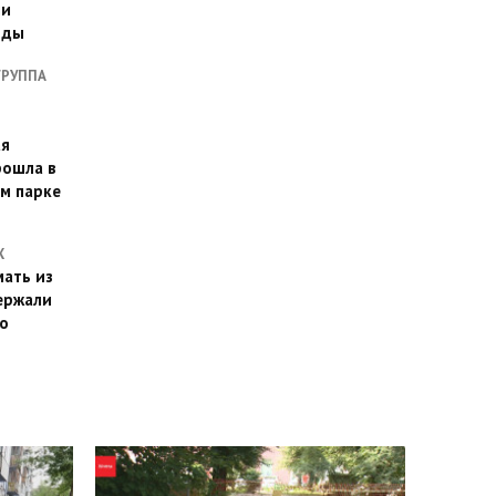
ии
оды
ГРУППА
ая
рошла в
м парке
Х
ать из
ержали
о