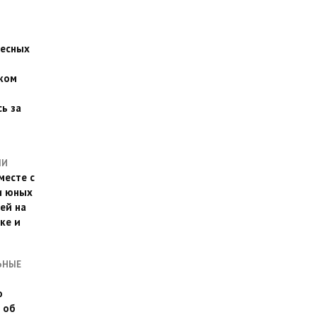
есных
ком
о
ь за
ЛИ
месте с
и юных
ей на
ке и
ЬНЫЕ
о
 об