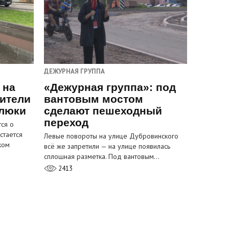
ДЕЖУРНАЯ ГРУППА
 на
«Дежурная группа»: под
ители
вантовым мостом
 люки
сделают пешеходный
переход
ся о
стается
Левые повороты на улице Дубровинского
ком
всё же запретили — на улице появилась
сплошная разметка. Под вантовым…
2413