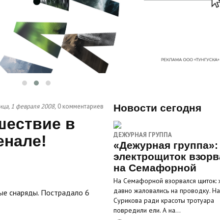
ца, 1 февраля 2008,
0 комментариев
Новости сегодня
шествие в
ДЕЖУРНАЯ ГРУППА
енале!
«Дежурная группа»:
электрощиток взорв
на Семафорной
На Семафорной взорвался щиток: 
давно жаловались на проводку. На
ые снаряды. Пострадало 6
Сурикова ради красоты тротуара
повредили ели. А на…