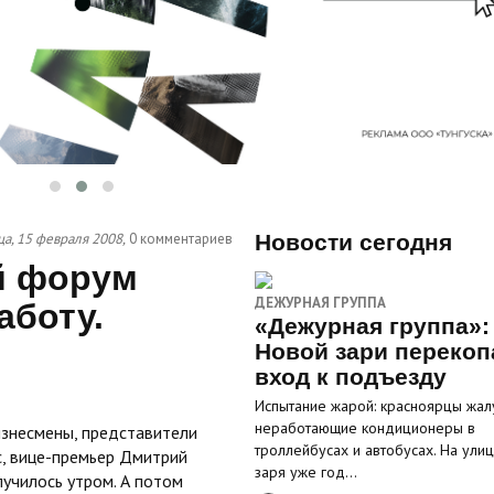
а, 15 февраля 2008,
0 комментариев
Новости сегодня
й форум
ДЕЖУРНАЯ ГРУППА
аботу.
«Дежурная группа»:
Новой зари перекоп
вход к подъезду
Испытание жарой: красноярцы жал
неработающие кондиционеры в
изнесмены, представители
троллейбусах и автобусах. На ули
с, вице-премьер Дмитрий
заря уже год…
училось утром. А потом