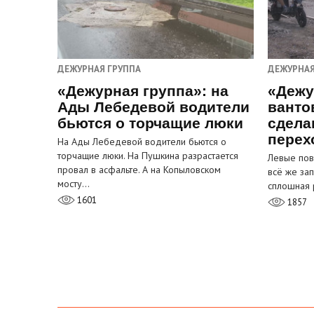
ДЕЖУРНАЯ ГРУППА
ДЕЖУРНАЯ
«Дежурная группа»: на
«Дежу
Ады Лебедевой водители
ванто
бьются о торчащие люки
сдела
перех
На Ады Лебедевой водители бьются о
торчащие люки. На Пушкина разрастается
Левые пов
провал в асфальте. А на Копыловском
всё же за
мосту…
сплошная 
1601
1857