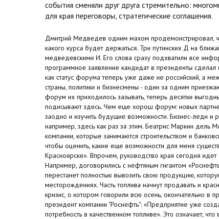
события сменяли друг друга стремительно: много
для края переговоры, стратегические соглашения.
Дмитрий Медведев одним махом продемонстрировал, чт
какого курса будет держаться. Три путинских Д на ближ
медведевскими И. Его слова сразу подхватили все инфо
программное заявление кандидат в президенты сделал 
как статус форума теперь уже даже не российский, а м
страны, политики и бизнесмены - один за одним приезжаю
форум их приходилось зазывать, теперь десятки выгодн
подисывают здесь. Чем еще хорош форум: новых партне
заодно и изучить будущие возможности. Бизнес-леди и р
например, здесь как раз за этим. Беатрис Маркин дель Мо
компании, которые занимаются строительством и банковск
чтобы оценить, какие еще возможности для меня сущест
Красноярске». Впрочем, руководство края сегодня идет
Например, договорились с нефтяным гигантом «Роснефть
перестанет полностью вывозить свою продукцию, котор
месторождениях. Часть топлива начнут продавать и крас
кризис, о котором говорили всю осень, окончательно в 
президент компании "Роснефть": «Предприятие уже созд
потребность в качественном топливе». Это означает, что 