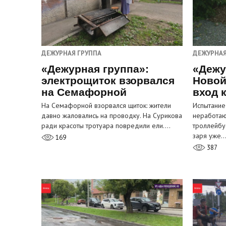
ДЕЖУРНАЯ ГРУППА
ДЕЖУРНАЯ
«Дежурная группа»:
«Дежу
электрощиток взорвался
Новой
на Семафорной
вход 
На Семафорной взорвался щиток: жители
Испытание
давно жаловались на проводку. На Сурикова
неработа
ради красоты тротуара повредили ели.…
троллейбу
заря уже
169
387