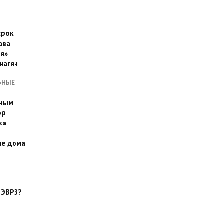
срок
ава
я»
нагян
ЬНЫЕ
ьным
эр
ка
ые дома
е
 ЭВРЗ?