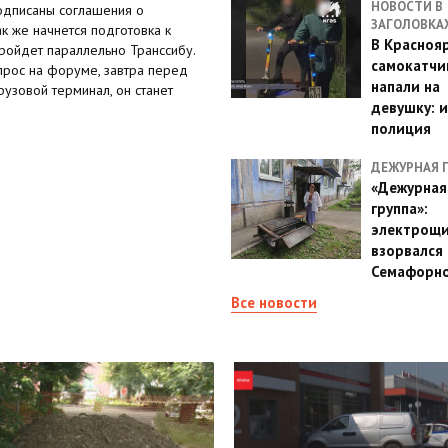
НОВОСТИ В
подписаны соглашения о
ЗАГОЛОВКА
к же начнется подготовка к
В Красноя
пройдет параллельно Транссибу.
самокатчи
прос на форуме, завтра перед
напали на
узовой терминал, он станет
девушку: 
полиция
ДЕЖУРНАЯ 
«Дежурная
группа»:
электрощ
взорвался 
Семафорн
Все новости