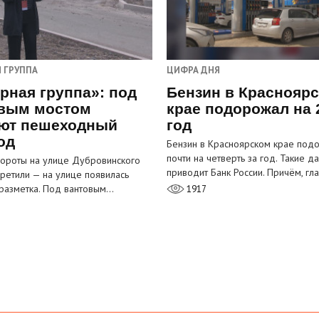
 ГРУППА
ЦИФРА ДНЯ
рная группа»: под
Бензин в Краснояр
вым мостом
крае подорожал на 
ют пешеходный
год
од
Бензин в Красноярском крае под
почти на четверть за год. Такие д
ороты на улице Дубровинского
приводит Банк России. Причём, г
претили — на улице появилась
разметка. Под вантовым…
1917