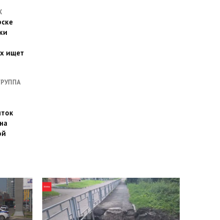
Х
рске
ки
их ищет
ГРУППА
иток
на
ой