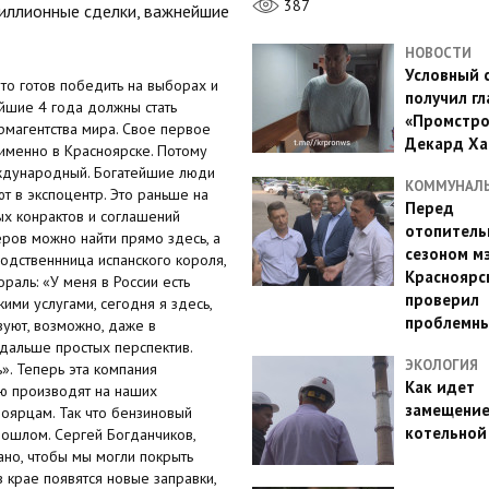
387
миллионные сделки, важнейшие
НОВОСТИ
Условный 
о готов победить на выборах и
получил гл
айшие 4 года должны стать
«Промстро
рмагентства мира. Свое первое
Декард Ха
именно в Красноярске. Потому
еждународный. Богатейшие люди
КОММУНАЛ
т в экспоцентр. Это раньше на
Перед
ых конрактов и соглашений
отопител
ров можно найти прямо здесь, а
сезоном м
одственнница испанского короля,
Красноярс
раль: «У меня в России есть
проверил
ими услугами, сегодня я здесь,
проблемн
вуют, возможно, даже в
 дальше простых перспектив.
ЭКОЛОГИЯ
». Теперь эта компания
Как идет
ую производят на наших
замещени
ноярцам. Так что бензиновый
котельной
прошлом. Сергей Богданчиков,
ано, чтобы мы могли покрыть
в крае появятся новые заправки,