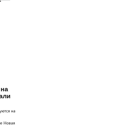
 на
али
уются на
це Новая