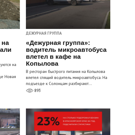
ДЕЖУРНАЯ ГРУППА
 на
«Дежурная группа»:
пали
водитель микроавтобуса
влетел в кафе на
Копылова
уются на
В ресторан быстрого питания на Копылова
це Новая
влетел спящий водитель микроавтобуса. На
подъезде к Солонцам разбирают…
893