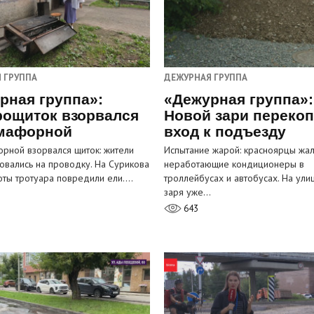
 ГРУППА
ДЕЖУРНАЯ ГРУППА
рная группа»:
«Дежурная группа»:
рощиток взорвался
Новой зари переко
мафорной
вход к подъезду
рной взорвался щиток: жители
Испытание жарой: красноярцы жал
овались на проводку. На Сурикова
неработающие кондиционеры в
оты тротуара повредили ели.…
троллейбусах и автобусах. На ули
заря уже…
643