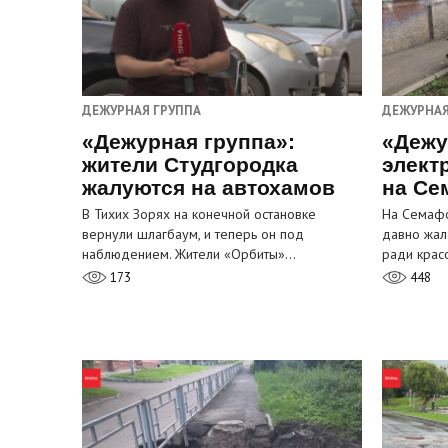
ДЕЖУРНАЯ ГРУППА
ДЕЖУРНАЯ
«Дежурная группа»:
«Дежу
жители Студгородка
элект
жалуются на автохамов
на Се
В Тихих Зорях на конечной остановке
На Семафо
вернули шлагбаум, и теперь он под
давно жал
наблюдением. Жители «Орбиты»…
ради крас
173
448