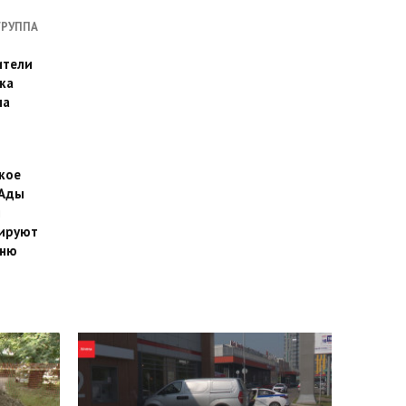
ГРУППА
ители
ка
на
кое
 Ады
й
ируют
йню