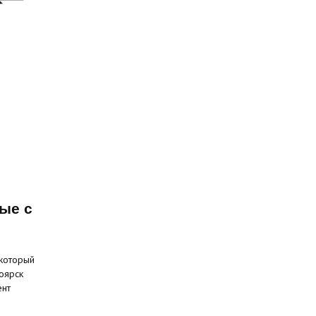
ые с
 который
оярск
ент