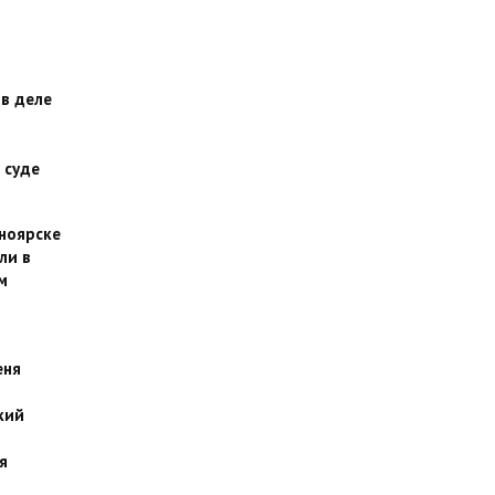
 в деле
 суде
сноярске
ли в
м
еня
кий
я