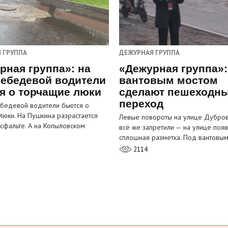
 ГРУППА
ДЕЖУРНАЯ ГРУППА
рная группа»: на
«Дежурная группа»:
ебедевой водители
вантовым мостом
я о торчащие люки
сделают пешеходн
переход
бедевой водители бьются о
люки. На Пушкина разрастается
Левые повороты на улице Дубров
асфальте. А на Копыловском
всё же запретили — на улице появ
сплошная разметка. Под вантовы
2114