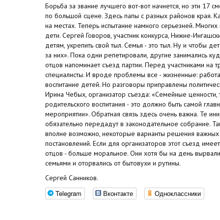
Борьба за звание лучшего вот-вот начнется, но эти 17 с
по большой сцене. Здесь папы с разных районов края. 
на местах. Теперь испытание намного серьезней. Многи
дети. Сергей Говоров, участник конкурса, Нижне-Ингашск
детям, укрепить свой тыл. Семья - это тыл. Ну и чтобы дет
за них». Пока одни репетировали, другие занимались к
отцов напоминает съезд партии. Перед участниками на т
специалисты. И вроде проблемы все - жизненные: работа
воспитание детей. Но разговоры приправлены политичес
Ирина Чебых, организатор съезда: «Семейные ценности, 
родительского воспитания - это должно быть самой гла
мероприятии». Обратная связь здесь очень важна. Те ини
обязательно передадут в законодательное собрание. Та
вполне возможно, некоторые варианты решения важных 
постановлений. Если для организаторов этот съезд имеет
отцов - больше моральное. Они хотя бы на день вырвали
семьями и оторвались от бытовухи и рутины.
Сергей Санников.
Telegram
Вконтакте
Одноклассники