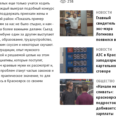
258
мелых еще только учатся ходить
Каждый выиграл подобный конкурс
НОВОСТИ
х поддержать приехали жены и
Главный
ий район: «Показать пример
свидетель
ям за нас не было стыдно, и нам -
экс-мэра
уда более важными делами. Съезд
Логинова
рибуне один за другим выступают
, образование, трудоустройство,
появился в
ким соусом и некоторые скучают.
традиции, опыт мужского
НОВОСТИ
АЗС в Кра
вной и решаемой целью на этом
циативы, которые поступят,
заподозри
м краевые мужи их рассмотрят и,
картельно
проблем станут частью законов и
сговоре
 практическое значение, то для
сь в Красноярск со своими
ОБЩЕСТВО
«Начали м
сливать»:
красноярс
подросток
добиваетс
зарплаты