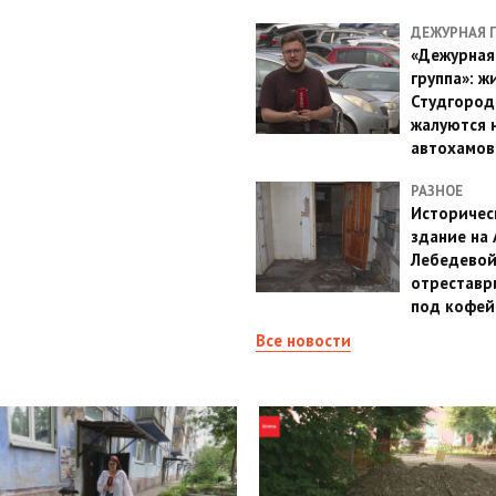
ДЕЖУРНАЯ 
«Дежурная
группа»: ж
Студгород
жалуются 
автохамов
РАЗНОЕ
Историчес
здание на
Лебедево
отреставр
под кофе
Все новости