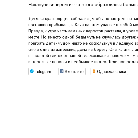
Накануне вечером из-за этого образовался большо
Десятки красноярцев собрались, чтобы посмотреть на 
постоянно прибывала, и Кача на этом участке в любой мо
Правда, к утру часть ледяных наростов растаяла, и уров
месте. Но вместо одной беды чуть не случилась другая:
поиграть дети - чудом никто не соскользнул в ледяную в
сняла одна из жительниц дома на берегу. Она, кстати, с
на золотой слиток от нашей телекомпании, напомним - м
интересные новости и необычное видео. Телефон редакц
Telegram
Вконтакте
Одноклассники