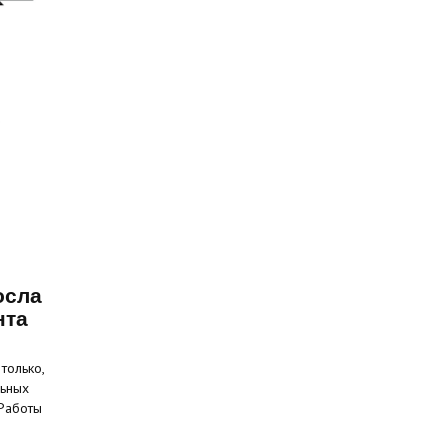
осла
нта
только,
льных
 Работы