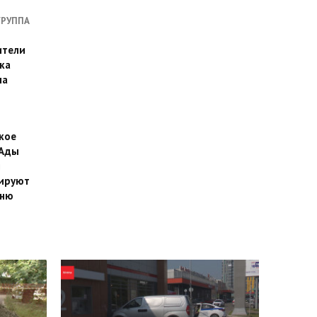
ГРУППА
ители
ка
на
кое
 Ады
й
ируют
йню