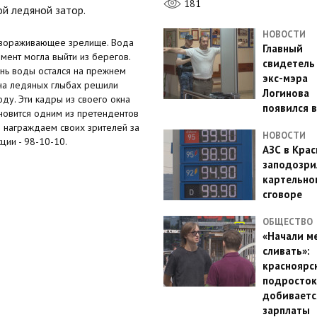
181
й ледяной затор.
НОВОСТИ
завораживающее зрелище. Вода
Главный
мент могла выйти из берегов.
свидетель
ень воды остался на прежнем
экс-мэра
 на ледяных глыбах решили
Логинова
оду. Эти кадры из своего окна
появился в
тановится одним из претендентов
ы награждаем своих зрителей за
НОВОСТИ
ии - 98-10-10.
АЗС в Кра
заподозри
картельно
сговоре
ОБЩЕСТВО
«Начали м
сливать»:
красноярс
подросток
добиваетс
зарплаты