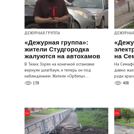
ДЕЖУРНАЯ ГРУППА
ДЕЖУРНАЯ
«Дежурная группа»:
«Дежу
жители Студгородка
элект
жалуются на автохамов
на Се
В Тихих Зорях на конечной остановке
На Семафо
вернули шлагбаум, и теперь он под
давно жал
наблюдением. Жители «Орбиты»…
ради крас
138
408