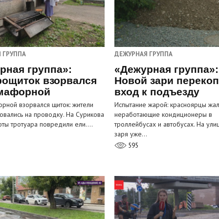
 ГРУППА
ДЕЖУРНАЯ ГРУППА
рная группа»:
«Дежурная группа»:
рощиток взорвался
Новой зари переко
мафорной
вход к подъезду
рной взорвался щиток: жители
Испытание жарой: красноярцы жал
овались на проводку. На Сурикова
неработающие кондиционеры в
оты тротуара повредили ели.…
троллейбусах и автобусах. На ули
заря уже…
595