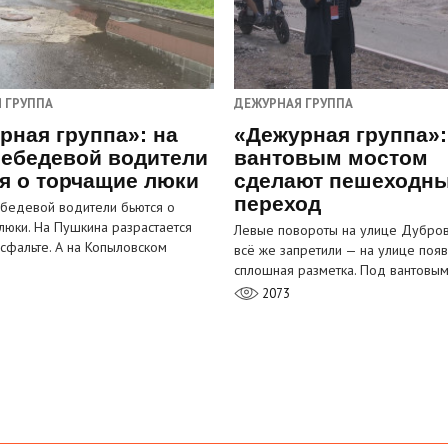
 ГРУППА
ДЕЖУРНАЯ ГРУППА
рная группа»: на
«Дежурная группа»:
ебедевой водители
вантовым мостом
я о торчащие люки
сделают пешеходн
переход
бедевой водители бьются о
люки. На Пушкина разрастается
Левые повороты на улице Дубров
асфальте. А на Копыловском
всё же запретили — на улице появ
сплошная разметка. Под вантовы
2073