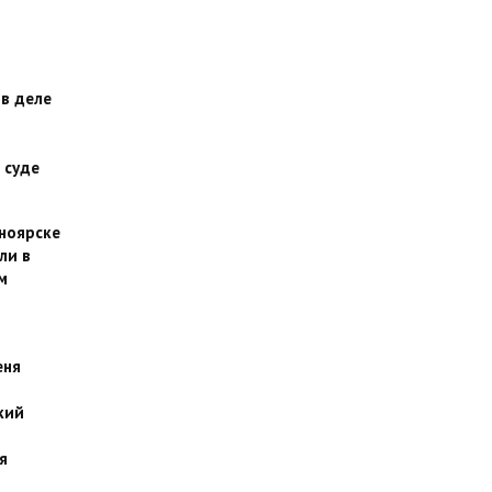
 в деле
 суде
сноярске
ли в
м
еня
кий
я