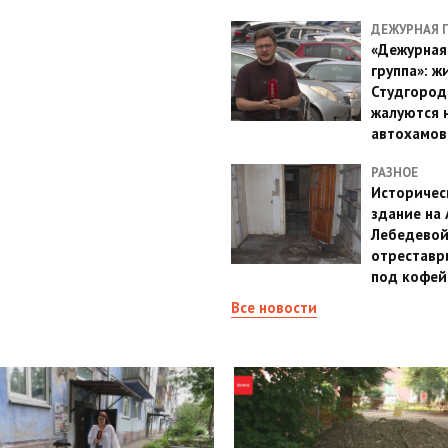
ДЕЖУРНАЯ 
«Дежурная
группа»: ж
Студгород
жалуются 
автохамов
РАЗНОЕ
Историчес
здание на
Лебедево
отреставр
под кофе
Все новости