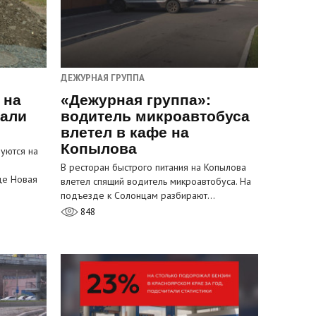
ДЕЖУРНАЯ ГРУППА
 на
«Дежурная группа»:
пали
водитель микроавтобуса
влетел в кафе на
Копылова
уются на
В ресторан быстрого питания на Копылова
це Новая
влетел спящий водитель микроавтобуса. На
подъезде к Солонцам разбирают…
848