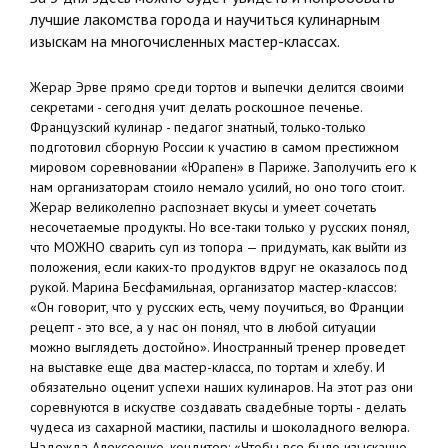
лучшие лакомства города и научиться кулинарным
изыскам на многочисленных мастер-классах.
Жерар Эрве прямо среди тортов и выпечки делится своими
секретами - сегодня учит делать роскошное печенье.
Французский кулинар - педагог знатный, только-только
подготовил сборную России к участию в самом престижном
мировом соревновании «Юрапен» в Париже. Заполучить его к
нам организаторам стоило немало усилий, но оно того стоит.
Жерар великолепно распознает вкусы и умеет сочетать
несочетаемые продукты. Но все-таки только у русских понял,
что МОЖНО сварить суп из топора — придумать, как выйти из
положения, если каких-то продуктов вдруг не оказалось под
рукой. Марина Бесфамильная, организатор мастер-классов:
«Он говорит, что у русских есть, чему поучиться, во Франции
рецепт - это все, а у нас он понял, что в любой ситуации
можно выглядеть достойно». Иностранный тренер проведет
на выставке еще два мастер-класса, по тортам и хлебу. И
обязательно оценит успехи наших кулинаров. На этот раз они
соревнуются в искустве создавать свадебные торты - делать
чудеса из сахарной мастики, пастилы и шоколадного велюра.
Надежда Алексеенко, кондитер: «Чтобы все было изысканно.