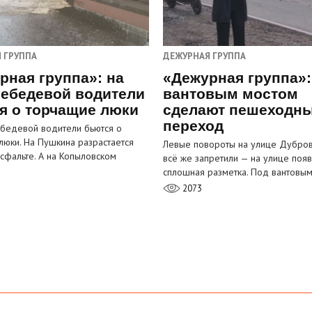
 ГРУППА
ДЕЖУРНАЯ ГРУППА
рная группа»: на
«Дежурная группа»:
ебедевой водители
вантовым мостом
я о торчащие люки
сделают пешеходн
переход
бедевой водители бьются о
люки. На Пушкина разрастается
Левые повороты на улице Дубров
асфальте. А на Копыловском
всё же запретили — на улице появ
сплошная разметка. Под вантовы
2073