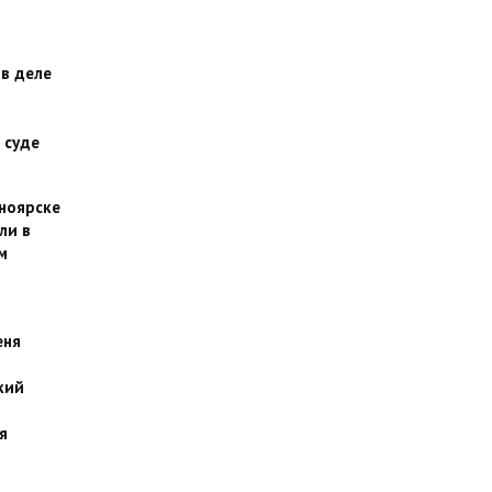
 в деле
 суде
сноярске
ли в
м
еня
кий
я