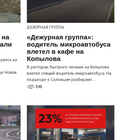
ДЕЖУРНАЯ ГРУППА
 на
«Дежурная группа»:
пали
водитель микроавтобуса
влетел в кафе на
Копылова
уются на
В ресторан быстрого питания на Копылова
це Новая
влетел спящий водитель микроавтобуса. На
подъезде к Солонцам разбирают…
848