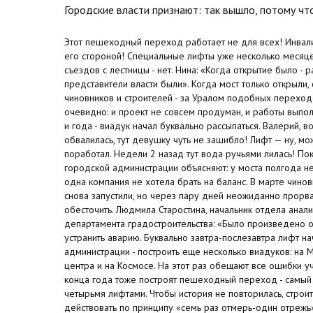
Городские власти признают: так вышло, потому что
Этот пешеходный переход работает не для всех! Инвал
его стороной! Специальные лифты уже несколько месяце
съездов с лестницы - нет. Нина: «Когда открытие было - 
представители власти были». Когда мост только открыли,
чиновников и строителей - за Уралом подобных переход
очевидно: и проект не совсем продуман, и работы выпо
и года - виадук начал буквально рассыпаться. Валерий, во
обвалилась, тут девушку чуть не зашибло! Лифт — ну, мо
поработал. Недели 2 назад тут вода ручьями лилась! Пок
городской администрации объясняют: у моста полгода н
одна компания не хотела брать на баланс. В марте чино
снова запустили, но через пару дней неожиданно прорв
обесточить. Людмила Старостина, начальник отдела анал
департамента градостроительства: «Было произведено о
устранить аварию. Буквально завтра-послезавтра лифт на
администрации - построить еще несколько виадуков: на 
центра и на Космосе. На этот раз обещают все ошибки у
конца года тоже построят пешеходный переход - самый
четырьмя лифтами. Чтобы история не повторилась, строи
действовать по принципу «семь раз отмерь-один отрежь»