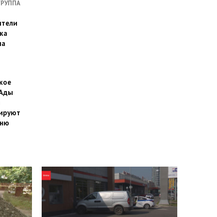
ГРУППА
ители
ка
на
кое
 Ады
й
ируют
йню