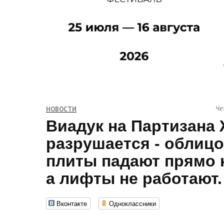
Чет
НОВОСТИ
Виадук на Партизана
разрушается - облиц
плиты падают прямо н
а лифты не работают.
Вконтакте
Одноклассники