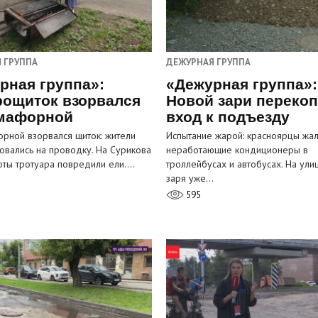
 ГРУППА
ДЕЖУРНАЯ ГРУППА
рная группа»:
«Дежурная группа»:
рощиток взорвался
Новой зари переко
мафорной
вход к подъезду
рной взорвался щиток: жители
Испытание жарой: красноярцы жал
овались на проводку. На Сурикова
неработающие кондиционеры в
оты тротуара повредили ели.…
троллейбусах и автобусах. На ули
заря уже…
595