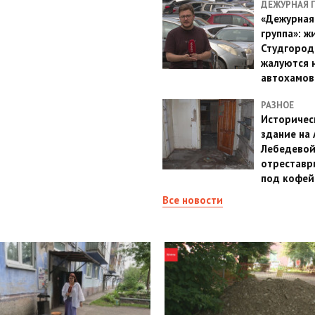
ДЕЖУРНАЯ 
«Дежурная
группа»: ж
Студгород
жалуются 
автохамов
РАЗНОЕ
Историчес
здание на
Лебедево
отреставр
под кофе
Все новости