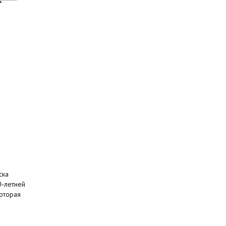
ска
0‑летней
оторая