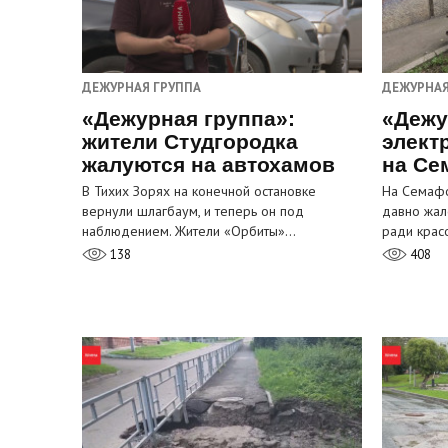
ДЕЖУРНАЯ ГРУППА
ДЕЖУРНАЯ
«Дежурная группа»:
«Дежу
жители Студгородка
элект
жалуются на автохамов
на Се
В Тихих Зорях на конечной остановке
На Семафо
вернули шлагбаум, и теперь он под
давно жал
наблюдением. Жители «Орбиты»…
ради крас
138
408