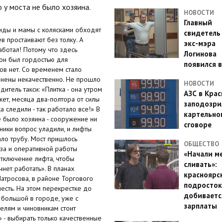
 у моста не было хозяина.
НОВОСТИ
Главный
иды и мамы с колясками обходят
свидетель
в простаивают без толку. А
экс-мэра
работал! Потому что здесь
Логинова
 он был гордостью для
появился в
ов нет. Со временем стало
лнены некачественно. Не прошло
НОВОСТИ
дитель такси: «Плитка - она утром
АЗС в Кра
жет, месяца два-полтора от силы
заподозри
а следили - так работало все!» В
картельно
е было хозяина - сооружение ни
сговоре
вники вопрос уладили, и лифты
ало трубу. Мост пришлось
ОБЩЕСТВО
иза и оперативной работы
«Начали м
тключение лифта, чтобы
сливать»:
чнет работать». В планах
красноярс
Матросова, в районе Торгового
подросток
честь. На этом перекрестке до
добиваетс
 большой в городе, уже с
зарплаты
телям и чиновникам стоит
 - выбирать только качественные