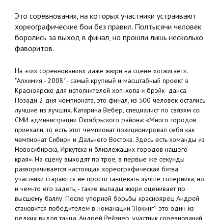
Это соревнования, на которых участники устраивают
хореографические бои без правил. Полтысячи человек
боролись за выход в финал, но прошли лишь несколько
фаворитов.
На этих соревнованиях даже жюри на сцене «отжигает».
"Алхимия - 2008" - самый крупный и масштабный проект в
Красноярске для исполнителей хоп-хопа и брэйк- данса.
Позади 2 дня чемпионата, это финал, из 500 человек остались
лучшие из лучших. Катарина Вебер, специалист по связям со
СМИ администрации Октябрьского района: «Много городов
приехали, то есть этот чемпионат позиционировал себя как
чемпионат Сибири и Дальнего Востока. Здесь есть команды из
Новосибирска, Иркутска и близлежащих городов нашего
края». На сцену выходят по трое, в первые же секунды
разворачивается настоящая хореографическая битва:
участники стараются не просто танцевать лучше соперника, но
и чем-то его задеть, - такие выпады жюри оценивает по
высшему баллу. После упорной борьбы красноярец Андрей
становится победителем в номанации "Локинг"- это один из
редких видов танца. Андрей Рейзнер, участник соревнований