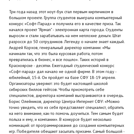
Три года назад этот ноут-бук стал первым кирпичиком в
большом проекте. Группа студентов выиграла компьютерный
конкурс «Софт-Парад» и получила его в качестве приза. Так
начался проект "Ярмап" - электронная карта города. Студенты
выросли и стали зарабатывать на нем неплохие деньги. Штат
разросся до 50 сотрудников. Легенду о начале знает каждый.
Андрей Корхов, генеральный директор компании: «Мы
начинали так, что это была курсовая работа, потом
превратилась в бизнес, и все пошло». Таких историй в
Красноярске - десятки. Ежегодный студенческий конкурс
«Софт-парад» дал начало не одной фирме. В этом году -
юбилейный, 15-й. Он пройдет на базе СФУ 18-19 апреля.
Организаторы уверяют: это будет настоящей школой
сибирских биллов гейтсов. Чтобы присмотреть себе
специалистов, директора компаний выстраиваются в очередь.
Борис Олейников, директор Центра-Интернет СФУ: «Можно
точно увидеть, что из себя представляет специалист, обратить
на него внимание, как-то помочь доучиться. Тем самым будет
польза и ему, и компании». В конкурсе будет несколько
номинаций: от программирования до создания компьютерных
игр. Победителя обещают засыпать призами. Самый большой -