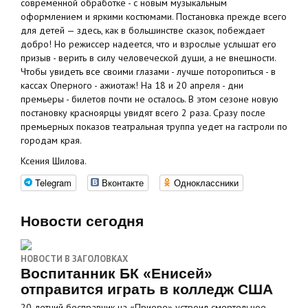
современной обработке - с новым музыкальным
оформлением и яркими костюмами. Постановка прежде всего
для детей — здесь, как в большинстве сказок, побеждает
добро! Но режиссер надеется, что и взрослые услышат его
призыв - верить в силу человеческой души, а не внешности.
Чтобы увидеть все своими глазами - лучше поторопиться - в
кассах Оперного - ажиотаж! На 18 и 20 апреля - дни
премьеры - билетов почти не осталось. В этом сезоне новую
постановку красноярцы увидят всего 2 раза. Сразу после
премьерных показов театральная труппа уедет на гастроли по
городам края.
Ксения Шилова.
Telegram
Вконтакте
Одноклассники
Новости сегодня
НОВОСТИ В ЗАГОЛОВКАХ
Воспитанник БК «Енисей»
отправится играть в колледж США
20-летний бесправник на «Приоре» устроил смертельное