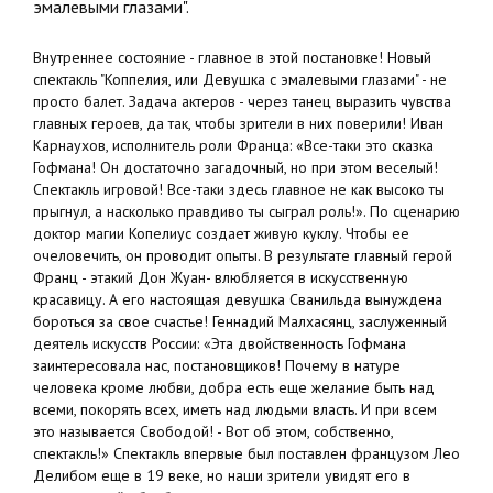
эмалевыми глазами".
Внутреннее состояние - главное в этой постановке! Новый
спектакль "Коппелия, или Девушка с эмалевыми глазами" - не
просто балет. Задача актеров - через танец выразить чувства
главных героев, да так, чтобы зрители в них поверили! Иван
Карнаухов, исполнитель роли Франца: «Все-таки это сказка
Гофмана! Он достаточно загадочный, но при этом веселый!
Спектакль игровой! Все-таки здесь главное не как высоко ты
прыгнул, а насколько правдиво ты сыграл роль!». По сценарию
доктор магии Копелиус создает живую куклу. Чтобы ее
очеловечить, он проводит опыты. В результате главный герой
Франц - этакий Дон Жуан- влюбляется в искусственную
красавицу. А его настоящая девушка Сванильда вынуждена
бороться за свое счастье! Геннадий Малхасянц, заслуженный
деятель искусств России: «Эта двойственность Гофмана
заинтересовала нас, постановщиков! Почему в натуре
человека кроме любви, добра есть еще желание быть над
всеми, покорять всех, иметь над людьми власть. И при всем
это называется Свободой! - Вот об этом, собственно,
спектакль!» Спектакль впервые был поставлен французом Лео
Делибом еще в 19 веке, но наши зрители увидят его в