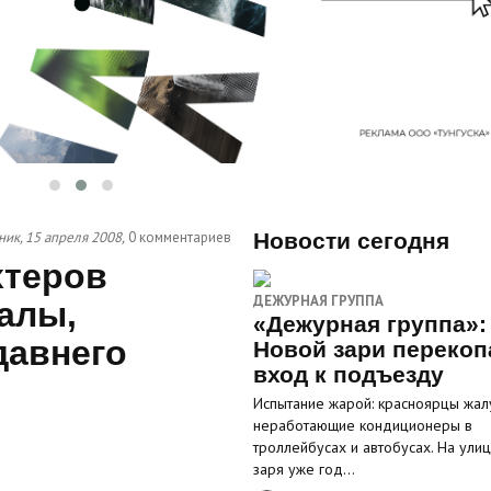
ник, 15 апреля 2008,
0 комментариев
Новости сегодня
хтеров
ДЕЖУРНАЯ ГРУППА
алы,
«Дежурная группа»:
давнего
Новой зари перекоп
вход к подъезду
Испытание жарой: красноярцы жал
неработающие кондиционеры в
троллейбусах и автобусах. На ули
заря уже год…