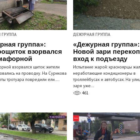
 ГРУППА
ДЕЖУРНАЯ ГРУППА
рная группа»:
«Дежурная группа»:
рощиток взорвался
Новой зари переко
мафорной
вход к подъезду
рной взорвался щиток: жители
Испытание жарой: красноярцы жал
овались на проводку. На Сурикова
неработающие кондиционеры в
оты тротуара повредили ели.…
троллейбусах и автобусах. На ули
заря уже…
461