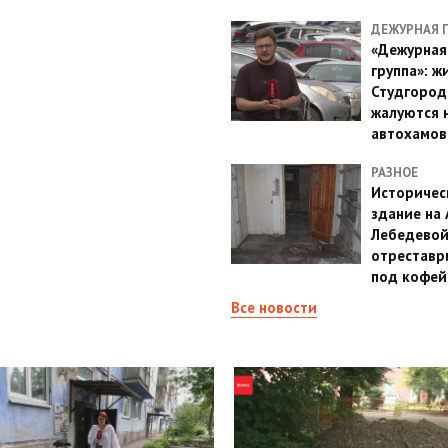
ДЕЖУРНАЯ 
«Дежурная
группа»: ж
Студгород
жалуются 
автохамов
РАЗНОЕ
Историчес
здание на
Лебедево
отреставр
под кофе
Все новости