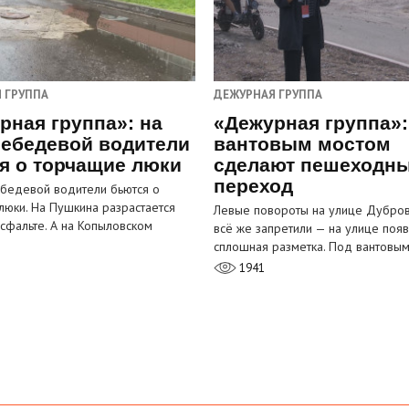
 ГРУППА
ДЕЖУРНАЯ ГРУППА
рная группа»: на
«Дежурная группа»:
ебедевой водители
вантовым мостом
я о торчащие люки
сделают пешеходн
переход
бедевой водители бьются о
люки. На Пушкина разрастается
Левые повороты на улице Дубров
асфальте. А на Копыловском
всё же запретили — на улице появ
сплошная разметка. Под вантовы
1941