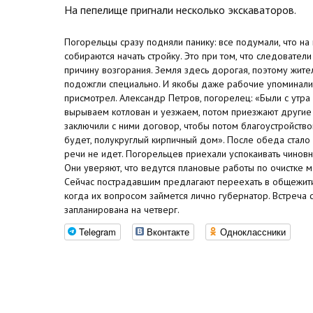
На пепелище пригнали несколько экскаваторов.
Погорельцы сразу подняли панику: все подумали, что н
собираются начать стройку. Это при том, что следовател
причину возгорания. Земля здесь дорогая, поэтому жите
подожгли специально. И якобы даже рабочие упоминали, 
присмотрел. Александр Петров, погорелец: «Были с утр
вырываем котлован и уезжаем, потом приезжают другие и 
заключили с ними договор, чтобы потом благоустройств
будет, полукруглый кирпичный дом». После обеда стало я
речи не идет. Погорельцев приехали успокаивать чиновн
Они уверяют, что ведутся плановые работы по очистке м
Сейчас пострадавшим предлагают переехать в общежитие
когда их вопросом займется лично губернатор. Встреча
запланирована на четверг.
Telegram
Вконтакте
Одноклассники