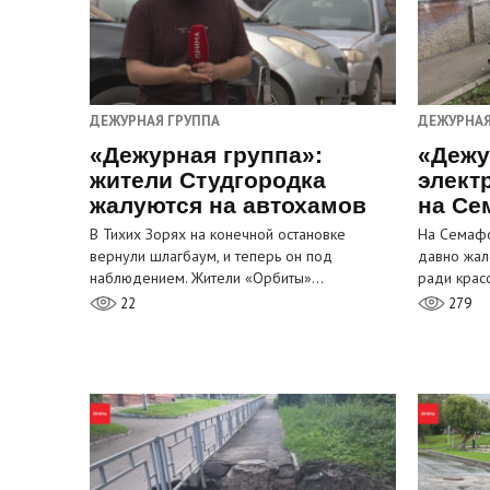
ДЕЖУРНАЯ ГРУППА
ДЕЖУРНАЯ
«Дежурная группа»:
«Дежу
жители Студгородка
элект
жалуются на автохамов
на Се
В Тихих Зорях на конечной остановке
На Семафо
вернули шлагбаум, и теперь он под
давно жал
наблюдением. Жители «Орбиты»…
ради крас
22
279