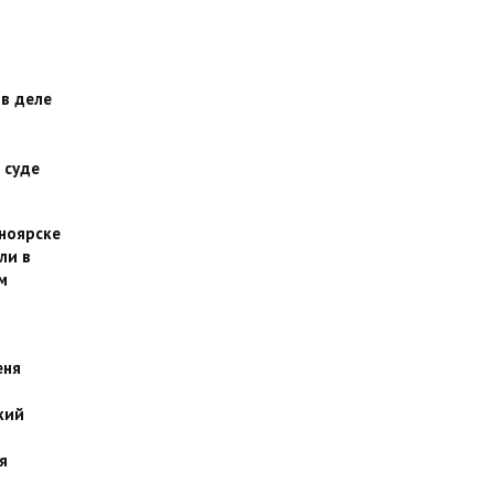
 в деле
 суде
сноярске
ли в
м
еня
кий
я