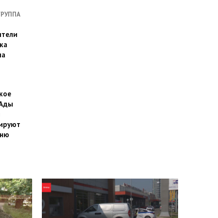
ГРУППА
ители
ка
на
кое
 Ады
й
ируют
йню