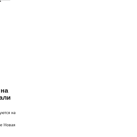
 на
али
уются на
це Новая