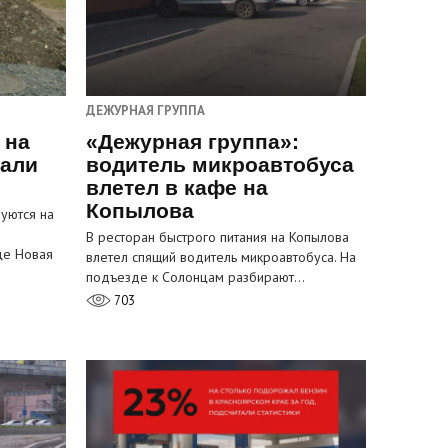
ДЕЖУРНАЯ ГРУППА
 на
«Дежурная группа»:
пали
водитель микроавтобуса
влетел в кафе на
Копылова
уются на
В ресторан быстрого питания на Копылова
це Новая
влетел спящий водитель микроавтобуса. На
подъезде к Солонцам разбирают…
703