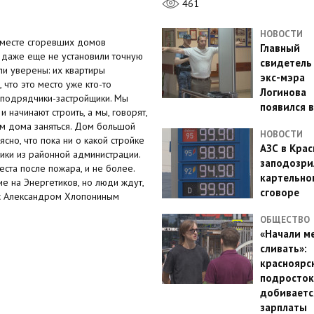
461
НОВОСТИ
а месте сгоревших домов
Главный
и даже еще не установили точную
свидетель
ли уверены: их квартиры
экс-мэра
что это место уже кто-то
Логинова
а подрядчики-застройщики. Мы
появился в
начинают строить, а мы, говорят,
ом дома заняться. Дом большой
НОВОСТИ
сно, что пока ни о какой стройке
АЗС в Кра
ики из районной администрации.
заподозри
еста после пожара, и не более.
картельно
 на Энергетиков, но люди ждут,
сговоре
 с Александром Хлопониным
ОБЩЕСТВО
«Начали м
сливать»:
красноярс
подросток
добиваетс
зарплаты