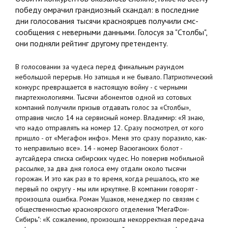
победу омрачил грандиозный скандал: в последние
дни голосования тысячи красноярцев получили смс-
сообщения с неверными данными. Голосуя за "Столбы",
они подняли рейтинг другому претенденту.
В голосовании за чудеса перед финальным раундом
небольшой перерыв. Но затишья и не бывало. Патриотический
конкурс превращается в настоящую войну - с черными
пиартехнологиями. Тысячи абонентов одной из сотовых
компаний получили призыв отдавать голос за «Столбы»,
отправив число 14 на сервисный номер. Владимир: «Я знаю,
что надо отправлять на номер 12. Сразу посмотрел, от кого
пришло - от «Мегафон инфо». Меня это сразу поразило, как-
то неправильно все». 14 - номер Васюганских болот -
аутсайдера списка сибирских чудес. Но поверив мобильной
рассылке, за два дня голоса ему отдали около тысячи
горожан. И это как раз в то время, когда решалось, кто же
первый по округу - мы или иркутяне. В компании говорят -
произошла ошибка. Роман Ушаков, менеджер по связям с
общественностью красноярского отделения "МегаФон-
Сибирь": «К сожалению, произошла некорректная передача