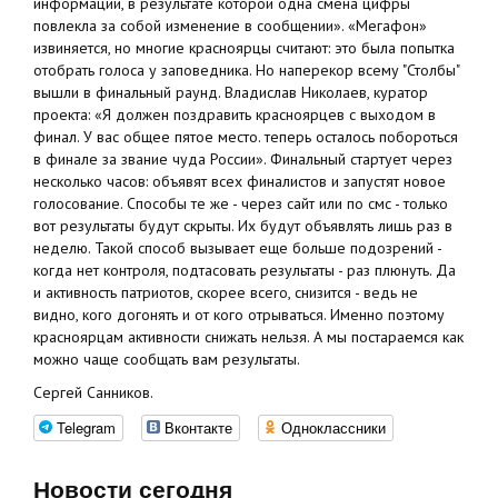
информации, в результате которой одна смена цифры
повлекла за собой изменение в сообщении». «Мегафон»
извиняется, но многие красноярцы считают: это была попытка
отобрать голоса у заповедника. Но наперекор всему "Столбы"
вышли в финальный раунд. Владислав Николаев, куратор
проекта: «Я должен поздравить красноярцев с выходом в
финал. У вас общее пятое место. теперь осталось побороться
в финале за звание чуда России». Финальный стартует через
несколько часов: объявят всех финалистов и запустят новое
голосование. Способы те же - через сайт или по смс - только
вот результаты будут скрыты. Их будут объявлять лишь раз в
неделю. Такой способ вызывает еще больше подозрений -
когда нет контроля, подтасовать результаты - раз плюнуть. Да
и активность патриотов, скорее всего, снизится - ведь не
видно, кого догонять и от кого отрываться. Именно поэтому
красноярцам активности снижать нельзя. А мы постараемся как
можно чаще сообщать вам результаты.
Сергей Санников.
Telegram
Вконтакте
Одноклассники
Новости сегодня