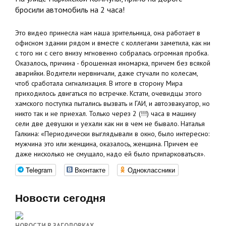
бросили автомобиль на 2 часа!
Это видео принесла нам наша зрительница, она работает в
офисном здании рядом и вместе с коллегами заметила, как ни
с того ни с сего внизу мгновенно собралась огромная пробка.
Оказалось, причина - брошенная иномарка, причем без всякой
аварийки. Водители нервничали, даже стучали по колесам,
чтоб сработала сигнализация. В итоге в сторону Мира
приходилось двигаться по встречке. Кстати, очевидцы этого
хамского поступка пытались вызвать и ГАИ, и автоэвакуатор, но
никто так и не приехал. Только через 2 (!!!) часа в машину
сели две девушки и уехали как ни в чем не бывало. Наталья
Галкина: «Периодически выглядывали в окно, было интересно:
мужчина это или женщина, оказалось, женщина. Причем ее
даже нисколько не смущало, надо ей было припарковаться».
Telegram
Вконтакте
Одноклассники
Новости сегодня
НОВОСТИ В ЗАГОЛОВКАХ