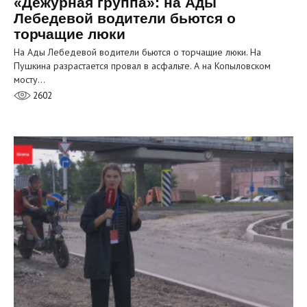
«Дежурная группа»: на Ады
Лебедевой водители бьются о
торчащие люки
На Ады Лебедевой водители бьются о торчащие люки. На
Пушкина разрастается провал в асфальте. А на Копыловском
мосту…
2602