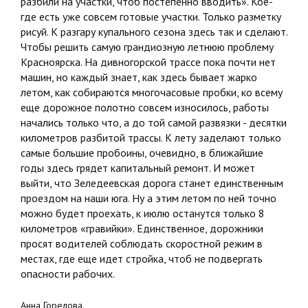
разбили на участки, чтоб постепенно вводить». Кое-
где есть уже совсем готовые участки. Только разметку
рисуй. К разгару купального сезона здесь так и сделают.
Чтобы решить самую грандиозную летнюю проблему
Красноярска. На дивногорской трассе пока почти нет
машин, но каждый знает, как здесь бывает жарко
летом, как собираются многочасовые пробки, ко всему
еще дорожное полотно совсем износилось, работы
начались только что, а до той самой развязки - десятки
километров разбитой трассы. К лету заделают только
самые большие пробоины, очевидно, в ближайшие
годы здесь грядет капитальный ремонт. И может
выйти, что Зеледеевская дорога станет единственным
проездом на наши юга. Ну а этим летом по ней точно
можно будет проехать, к июлю останутся только 8
километров «гравийки». Единственное, дорожники
просят водителей соблюдать скоростной режим в
местах, где еще идет стройка, чтоб не подвергать
опасности рабочих.
Анна Горелова.