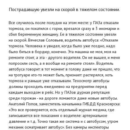
Пострадавшую увезли на скорой в тяжелом состоянии.
Все случилось после полудня на этом месте: у ПАЗа отказали
тормоза, он покатился с горки, врезался сразу в 3 иномарки и
сбил беременную женщину. Ее в тяжелом состоянии увезли
на скорой. Вячеслав Соловьев, водитель автобуса: «Отказали
тормоза. Человека я увидел, когда было уже поздно, надо
было биться в бордюр, конечно. Эта машина не моя, моя на
ремонте стоит, а эта - другого водителя. Он не вышел, и меня
попросили сесть, а я вообще на ремонте стоял». Водитель
автобуса говорит: в тот момент в голову даже не пришло, что
на тротуаре кто-то может быть, признает: растерялся, хоть
тормоза и раньше уже отказывали. Техосмотр автобусы
должны проходить ежедневно на предприятии перед
каждым выходом в рейс. Но у ПАЗов дурная репутация
среди горожан - на дороге ломаются даже новые автобусы.
Анатолий Попов, заместитель начальника ГИБДД Красноярска:
«Это все проверяется, есть отдельный журнал медика, где
записывается все показания о водителе: артериальное
давление и т.д. Точно такая же система и с автобусом, утром
механик осматривает автобус». Без камеры инспекторы