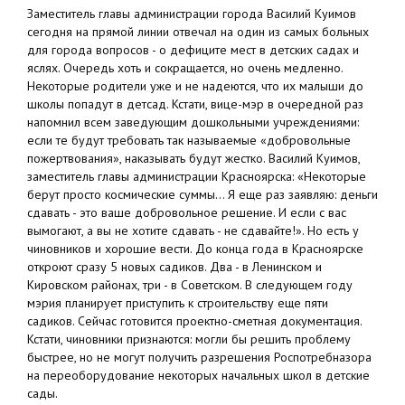
Заместитель главы администрации города Василий Куимов
сегодня на прямой линии отвечал на один из самых больных
для города вопросов - о дефиците мест в детских садах и
яслях. Очередь хоть и сокращается, но очень медленно.
Некоторые родители уже и не надеются, что их малыши до
школы попадут в детсад. Кстати, вице-мэр в очередной раз
напомнил всем заведующим дошкольными учреждениями:
если те будут требовать так называемые «добровольные
пожертвования», наказывать будут жестко. Василий Куимов,
заместитель главы администрации Красноярска: «Некоторые
берут просто космические суммы... Я еще раз заявляю: деньги
сдавать - это ваше добровольное решение. И если с вас
вымогают, а вы не хотите сдавать - не сдавайте!». Но есть у
чиновников и хорошие вести. До конца года в Красноярске
откроют сразу 5 новых садиков. Два - в Ленинском и
Кировском районах, три - в Советском. В следующем году
мэрия планирует приступить к строительству еще пяти
садиков. Сейчас готовится проектно-сметная документация.
Кстати, чиновники признаются: могли бы решить проблему
быстрее, но не могут получить разрешения Роспотребназора
на переоборудование некоторых начальных школ в детские
сады.