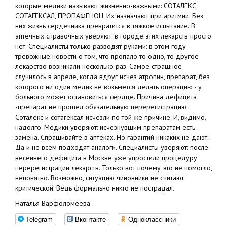
которые медики называют жизненно-важными: СОТАЛЕКС,
СОТАГЕКСАЛ, ПРОПАФЕНОН. Их назначают при аритмии. Без
них жизнь сердечника превратится в тяжкое испытание. В
аптечных справочных уверяют: в городе этих лекарств просто
нет. Специалисты только разводят руками: в этом году
тревожные новости о том, что пропало то одно, то другое
лекарство возникали несколько раз. Самое страшное
случилось в апреле, когда вдруг исчез атропин, препарат, без
которого ни один медик не возьмется делать операцию - у
больного может остановиться сердце. Причина дефицита
-препарат не прошел обязательную перерегистрацию.
Соталекс и сотагексал исчезли по той же причине. И, видимо,
надолго. Медики уверяют: исчезнувшим препаратам есть
замена. Спрашивайте в аптеках. Но гарантий никаких не дают.
Да и не всем подходят аналоги. Специалисты уверяют: после
весеннего дефицита в Москве уже упростили процедуру
перерегистрации лекарств. Только вот почему это не помогло,
непонятно. Возможно, ситуацию чиновники не считают
критической. Ведь формально никто не пострадал.
Наталья Варфоломеева
Telegram
Вконтакте
Одноклассники