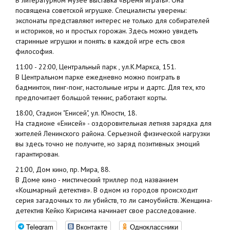
В литературном музее выставка «Время играть». Она
посвящена советской игрушке. Специалисты уверены:
экспонаты представляют интерес не только для собирателей
и историков, но и простых горожан. Здесь можно увидеть
старинные игрушки и понять: в каждой игре есть своя
философия.
11:00 - 22:00, Центральный парк , ул.К.Маркса, 151.
В Центральном парке ежедневно можно поиграть в
бадминтон, пинг-понг, настольные игры и дартс. Для тех, кто
предпочитает большой теннис, работают корты.
18:00, Стадион "Енисей", ул. Юности, 18.
На стадионе «Енисей» - оздоровительная летняя зарядка для
жителей Ленинского района. Серьезной физической нагрузки
вы здесь точно не получите, но заряд позитивных эмоций
гарантирован.
21:00, Дом кино, пр. Мира, 88.
В Доме кино - мистический триллер под названием
«Кошмарный детектив». В одном из городов происходит
серия загадочных то ли убийств, то ли самоубийств. Женщина-
детектив Кейко Кирисима начинает свое расследование.
Telegram
Вконтакте
Одноклассники