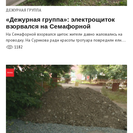
ДЕЖУРНАЯ ГРУППА
«Дежурная группа»: электрощиток
взорвался на Семафорной
На Семафорной взорвался щиток: жители давно жаловались на
проводку. На Сурикова ради красоты тротуара повредили ели.…
1182