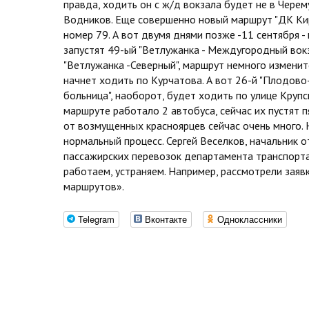
правда, ходить он с ж/д вокзала будет не в Черему
Водников. Еще совершенно новый маршрут "ДК Киро
номер 79. А вот двумя днями позже -11 сентября -
запустят 49-ый "Ветлужанка - Междугородный вокза
"Ветлужанка -Северный", маршрут немного изменит
начнет ходить по Курчатова. А вот 26-й "Плодово-
больница", наоборот, будет ходить по улице Крупс
маршруте работало 2 автобуса, сейчас их пустят п
от возмущенных красноярцев сейчас очень много. 
нормальный процесс. Сергей Веселков, начальник 
пассажирских перевозок департамента транспорта
работаем, устраняем. Например, рассмотрели заяв
маршрутов».
Telegram
Вконтакте
Одноклассники