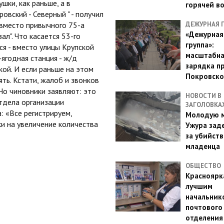
шки, как раньше, а в
горячей в
вский - Северный " - получил
ДЕЖУРНАЯ 
 вместо привычного 75-а
«Дежурная
л". Что касается 53-го
группа»:
ся - вместо улицы Крупской
масштабн
ягодная станция - ж/д
зарядка п
кой. И если раньше на этом
Покровско
ять. Кстати, жалоб и звонков
Но чиновники заявляют: это
НОВОСТИ В
отдела организации
ЗАГОЛОВКА
: «Все регистрируем,
Молодую м
ки на увеличение количества
Ужура зад
за убийств
младенца
ОБЩЕСТВО
Красноярк
лучшим
начальник
почтового
отделения