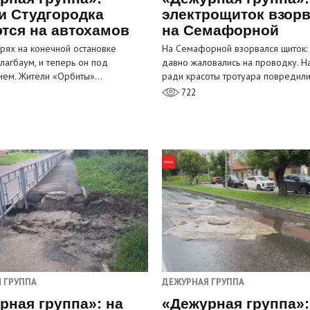
и Студгородка
электрощиток взор
тся на автохамов
на Семафорной
орях на конечной остановке
На Семафорной взорвался щиток:
лагбаум, и теперь он под
давно жаловались на проводку. Н
ием. Жители «Орбиты»…
ради красоты тротуара повредил
722
 ГРУППА
ДЕЖУРНАЯ ГРУППА
рная группа»: на
«Дежурная группа»: