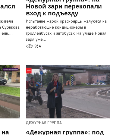
вался
Новой зари перекопали
вход к подъезду
 жители
Испытание жарой: красноярцы жалуются на
а Сурикова
неработающие кондиционеры в
и ели.…
троллейбусах и автобусах. На улице Новая
заря уже…
934
ДЕЖУРНАЯ ГРУППА
 на
«Дежурная группа»: под