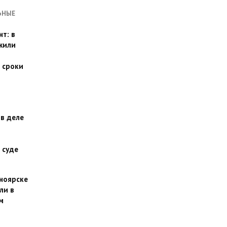
ЬНЫЕ
т: в
жили
 сроки
 в деле
 суде
сноярске
ли в
м