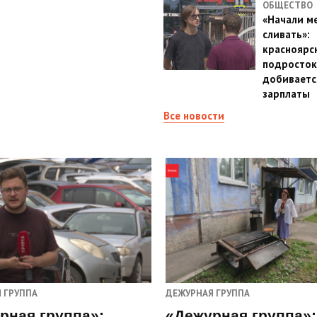
ОБЩЕСТВО
«Начали м
сливать»:
красноярс
подросток
добиваетс
зарплаты
Все новости
 ГРУППА
ДЕЖУРНАЯ ГРУППА
рная группа»:
«Дежурная группа»: