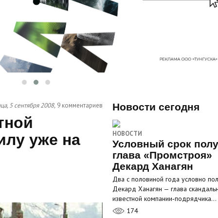
ца, 5 сентября 2008,
9 комментариев
Новости сегодня
тной
НОВОСТИ
илу уже на
Условный срок пол
глава «Промстроя»
Декард Ханагян
Два с половиной года условно по
Декард Ханагян — глава скандаль
известной компании‑подрядчика…
174