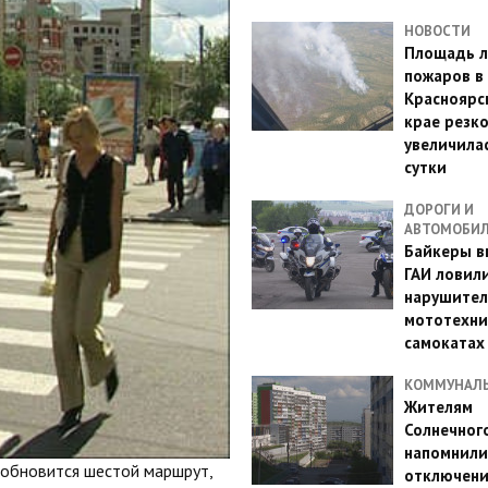
НОВОСТИ
Площадь л
пожаров в
Красноярс
крае резк
увеличилас
сутки
ДОРОГИ И
АВТОМОБИ
Байкеры в
ГАИ ловил
нарушител
мототехни
самокатах
КОММУНАЛ
Жителям
Солнечног
напомнили
озобновится шестой маршрут,
отключен