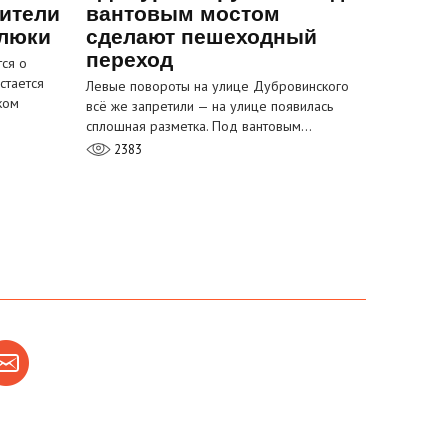
ители
вантовым мостом
 люки
сделают пешеходный
переход
ся о
стается
Левые повороты на улице Дубровинского
ком
всё же запретили — на улице появилась
сплошная разметка. Под вантовым…
2383