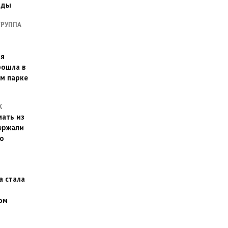
оды
ГРУППА
ая
рошла в
м парке
Х
ать из
ержали
о
а стала
ом