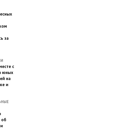
есных
ком
о
ь за
ЛИ
месте с
и юных
ей на
ке и
ЬНЫЕ
о
 об
ии