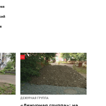
еня
кий
я
ДЕЖУРНАЯ ГРУППА
«Дежурная группа»: на