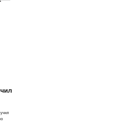
учил
лучил
но