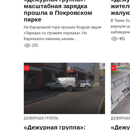
масштабная зарядка
жител
прошла в Покровском
жалую
парке
В Тихих З
вернули ш
На Караульной горе прошла бодрая акция
наблюден
«Зарядка со стражем порядка». На
Киренского наконец начали…
431
235
ДЕЖУРНАЯ ГРУППА
ДЕЖУРНАЯ
«Дежурная группа»:
«Дежу