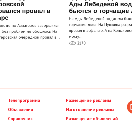
ровской
Ады Лебедевой вод
овался провал в
бьются о торчащие
аре
На Ады Лебедевой водители бьют
торчащие люки. На Пушкина разра
оводе по Авиаторов завершился
провал в асфальте. А на Копыловс
о без проблем не обошлось. На
мосту…
теровская очередной провал в…
2170
Телепрограмма
Размещение рекламы
Обьявления
Изготовление рекламы
Справочник
Размещение объявлений