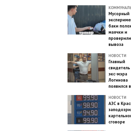
КОММУНАЛ
Мусорный
эксперимен
баки поло
маячки и
проверили
вывоза
НОВОСТИ
Главный
свидетель
экс-мэра
Логинова
появился в
НОВОСТИ
АЗС в Кра
заподозри
картельно
сговоре