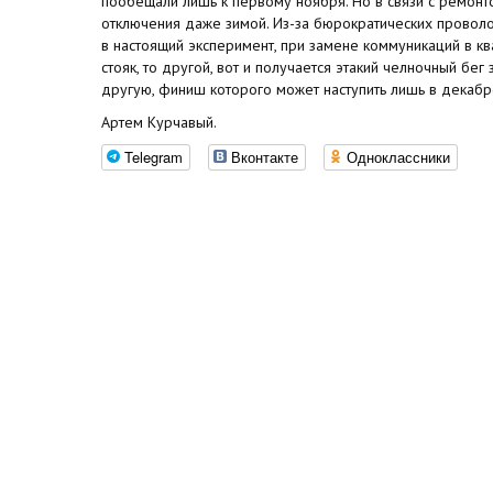
пообещали лишь к первому ноября. Но в связи с ремонт
отключения даже зимой. Из-за бюрократических провол
в настоящий эксперимент, при замене коммуникаций в кв
стояк, то другой, вот и получается этакий челночный бег 
другую, финиш которого может наступить лишь в декабр
Артем Курчавый.
Telegram
Вконтакте
Одноклассники