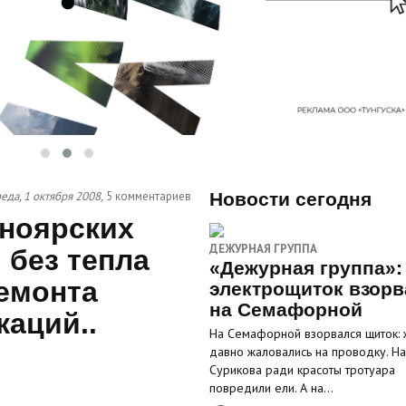
еда, 1 октября 2008,
5 комментариев
Новости сегодня
сноярских
ДЕЖУРНАЯ ГРУППА
 без тепла
«Дежурная группа»:
ремонта
электрощиток взорв
на Семафорной
аций..
На Семафорной взорвался щиток: 
давно жаловались на проводку. На
Сурикова ради красоты тротуара
повредили ели. А на…