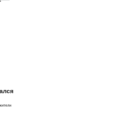
ался
жители