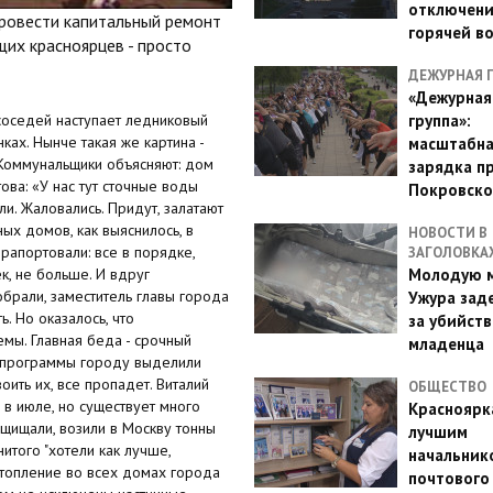
отключен
провести капитальный ремонт
горячей в
их красноярцев - просто
ДЕЖУРНАЯ 
«Дежурная
группа»:
соседей наступает ледниковый
ках. Нынче такая же картина -
масштабн
. Коммунальщики объясняют: дом
зарядка п
ва: «У нас тут сточные воды
Покровско
ли. Жаловались. Придут, залатают
ых домов, как выяснилось, в
НОВОСТИ В
рапортовали: все в порядке,
ЗАГОЛОВКА
Молодую м
к, не больше. И вдруг
обрали, заместитель главы города
Ужура зад
. Но оказалось, что
за убийств
емы. Главная беда - срочный
младенца
й программы городу выделили
оить их, все пропадет. Виталий
ОБЩЕСТВО
 в июле, но существует много
Красноярк
щищали, возили в Москву тонны
лучшим
итого "хотели как лучше,
начальник
 отопление во всех домах города
почтового