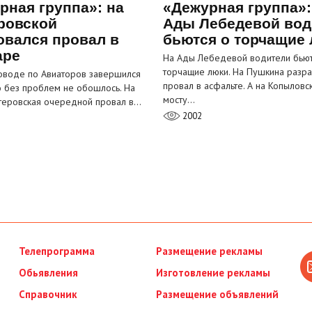
рная группа»: на
«Дежурная группа»:
ровской
Ады Лебедевой вод
овался провал в
бьются о торчащие
аре
На Ады Лебедевой водители бьют
торчащие люки. На Пушкина разра
оводе по Авиаторов завершился
провал в асфальте. А на Копыловс
о без проблем не обошлось. На
мосту…
теровская очередной провал в…
2002
Телепрограмма
Размещение рекламы
Обьявления
Изготовление рекламы
Справочник
Размещение объявлений