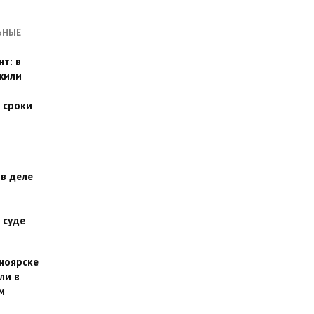
ЬНЫЕ
т: в
жили
 сроки
 в деле
 суде
сноярске
ли в
м