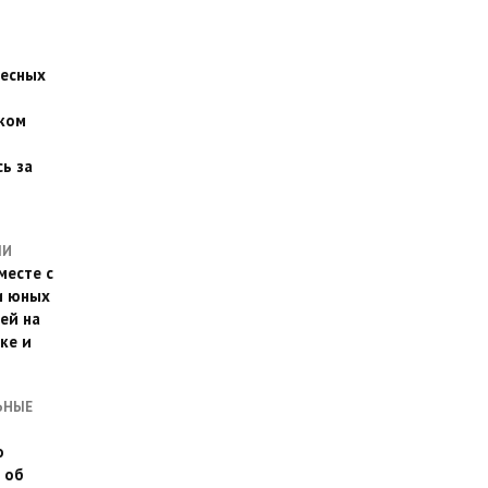
есных
ком
о
ь за
ЛИ
месте с
и юных
ей на
ке и
ЬНЫЕ
о
 об