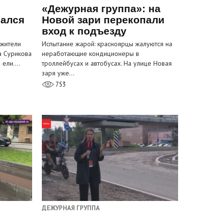
«Дежурная группа»: на
вался
Новой зари перекопали
вход к подъезду
 жители
Испытание жарой: красноярцы жалуются на
а Сурикова
неработающие кондиционеры в
и ели.…
троллейбусах и автобусах. На улице Новая
заря уже…
753
ДЕЖУРНАЯ ГРУППА