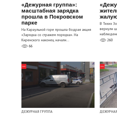
«Дежурная группа»:
«Дежу
масштабная зарядка
жител
прошла в Покровском
жалую
парке
В Тихих З
вернули ш
На Караульной горе прошла бодрая акция
наблюден
«Зарядка со стражем порядка». На
Киренского наконец начали…
260
66
ДЕЖУРНАЯ ГРУППА
ДЕЖУРНАЯ