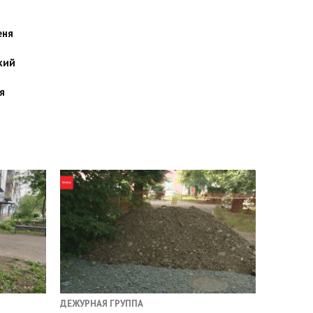
еня
кий
я
ДЕЖУРНАЯ ГРУППА