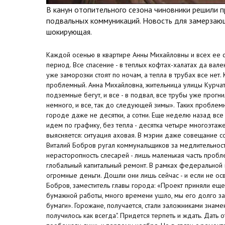
В канун отопительного сезона чиновники решили 
подвальных коммуникаций. Новость для замерзающ
шокирующая.
Каждой осенью в квартире Анны Михайловны и всех ее 
период. Все спасение - в теплых кофтах-халатах да вален
уже заморозки стоят по ночам, а тепла в трубах все нет
проблемный. Анна Михайловна, жительница улицы Курчато
подземные бегут, и все - в подвал, все трубы уже прогни
немного, и все, так до следующей зимы». Таких проблемн
городе даже не десятки, а сотни. Еще неделю назад все 
идем по графику, без тепла - десятка четыре многоэтаже
выясняется: ситуация аховая. В мэрии даже совещание с
Виталий Бобров ругал коммунальщиков за медлительность
нерасторопность слесарей - лишь маленькая часть пробл
глобальный капитальный ремонт. В рамках федерально
огромные деньги. Дошли они лишь сейчас - и если не осв
Бобров, заместитель главы города: «Проект приняли еще
бумажной работы, много времени ушло, мы его долго за
бумаги». Горожане, получается, стали заложниками знамен
получилось как всегда". Придется терпеть и ждать. Дать