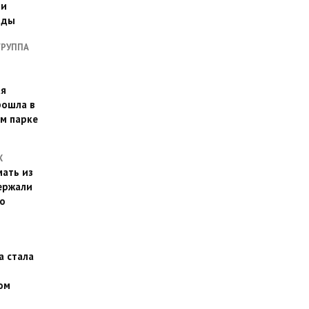
ии
оды
ГРУППА
ая
рошла в
м парке
Х
ать из
ержали
о
а стала
ом