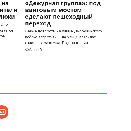
 на
«Дежурная группа»: под
ители
вантовым мостом
 люки
сделают пешеходный
переход
ся о
стается
Левые повороты на улице Дубровинского
ком
всё же запретили — на улице появилась
сплошная разметка. Под вантовым…
2206