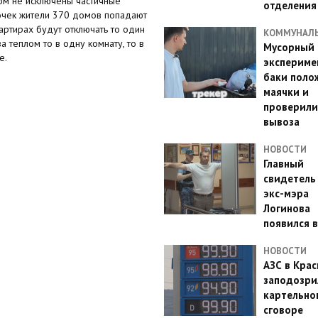
ом не исключены частичные
отделения
очек жители 370 домов попадают
артирах будут отключать то один
КОММУНАЛ
за теплом то в одну комнату, то в
Мусорный
е.
эксперимен
баки поло
маячки и
проверили
вывоза
НОВОСТИ
Главный
свидетель
экс-мэра
Логинова
появился в
НОВОСТИ
АЗС в Кра
заподозри
картельно
сговоре