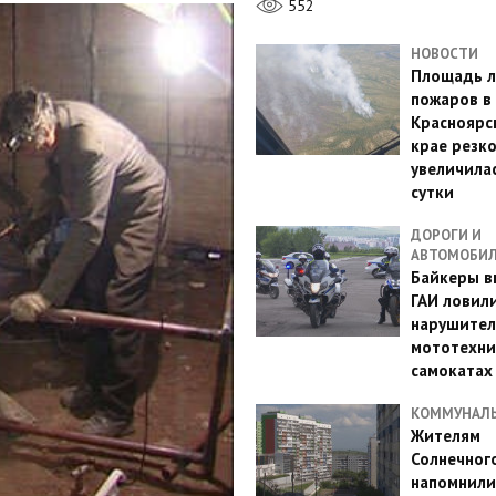
552
НОВОСТИ
Площадь л
пожаров в
Красноярс
крае резк
увеличилас
сутки
ДОРОГИ И
АВТОМОБИ
Байкеры в
ГАИ ловил
нарушител
мототехни
самокатах
КОММУНАЛ
Жителям
Солнечног
напомнили