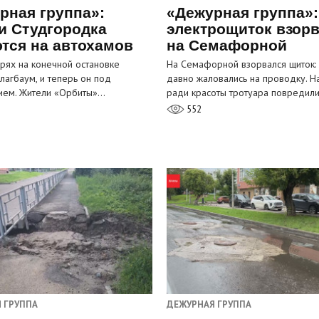
рная группа»:
«Дежурная группа»:
и Студгородка
электрощиток взор
тся на автохамов
на Семафорной
орях на конечной остановке
На Семафорной взорвался щиток:
лагбаум, и теперь он под
давно жаловались на проводку. Н
ием. Жители «Орбиты»…
ради красоты тротуара повредил
552
 ГРУППА
ДЕЖУРНАЯ ГРУППА