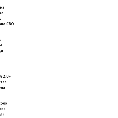
 из
ка
о
оне СВО
х
и
до
 2.0»:
тва
она
срок
ава
я»