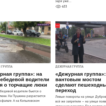
заря уже…
633
 ГРУППА
ДЕЖУРНАЯ ГРУППА
рная группа»: на
«Дежурная группа»:
ебедевой водители
вантовым мостом
я о торчащие люки
сделают пешеходн
переход
бедевой водители бьются о
люки. На Пушкина разрастается
Левые повороты на улице Дубров
асфальте. А на Копыловском
всё же запретили — на улице появ