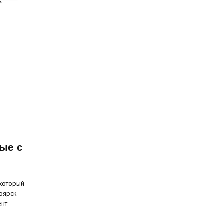
ые с
 который
оярск
ент