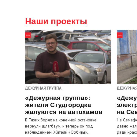
Наши проекты
ДЕЖУРНАЯ ГРУППА
ДЕЖУРНАЯ
«Дежурная группа»:
«Дежу
жители Студгородка
элект
жалуются на автохамов
на Се
В Тихих Зорях на конечной остановке
На Семафо
вернули шлагбаум, и теперь он под
давно жал
наблюдением. Жители «Орбиты»…
ради крас