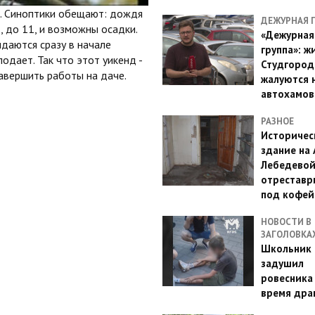
м. Синоптики обещают: дождя
ДЕЖУРНАЯ 
, до 11, и возможны осадки.
«Дежурная
даются сразу в начале
группа»: ж
одает. Так что этот уикенд -
Студгород
авершить работы на даче.
жалуются 
автохамов
РАЗНОЕ
Историчес
здание на
Лебедево
отреставр
под кофе
НОВОСТИ В
ЗАГОЛОВКА
Школьник 
задушил
ровесника
время дра