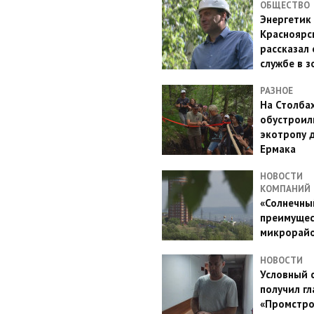
ОБЩЕСТВО
Энергетик
Красноярс
рассказал 
службе в з
РАЗНОЕ
На Столба
обустроил
экотропу 
Ермака
НОВОСТИ
КОМПАНИЙ
«Солнечный
преимущес
микрорай
НОВОСТИ
Условный 
получил гл
«Промстро