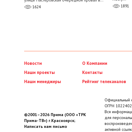
улице Пастеровская очередной провал в…
1891
1624
Новости
О Компании
Наши проекты
Контакты
Наши менеджеры
Рейтинг телеканалов
Официальный с
ОГРН 1022402
Вся информаци
©2001–2026 Прима (ООО «ТРК
для персональ
Прима-ТВ») г.Красноярск;
воспроизведен
Написать нам письмо
активной ссылк