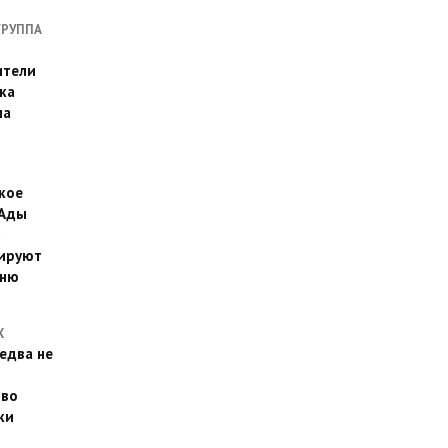
ГРУППА
ители
ка
на
кое
 Ады
й
ируют
йню
Х
едва не
 во
ки