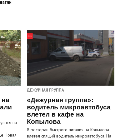
нагян
ДЕЖУРНАЯ ГРУППА
 на
«Дежурная группа»:
пали
водитель микроавтобуса
влетел в кафе на
Копылова
уются на
В ресторан быстрого питания на Копылова
це Новая
влетел спящий водитель микроавтобуса. На