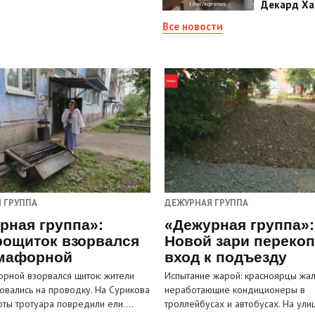
Декард Ха
Все новости
 ГРУППА
ДЕЖУРНАЯ ГРУППА
рная группа»:
«Дежурная группа»:
рощиток взорвался
Новой зари переко
мафорной
вход к подъезду
рной взорвался щиток: жители
Испытание жарой: красноярцы жал
овались на проводку. На Сурикова
неработающие кондиционеры в
оты тротуара повредили ели.…
троллейбусах и автобусах. На ули