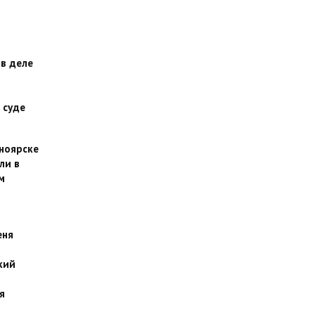
 в деле
 суде
сноярске
ли в
м
еня
кий
я