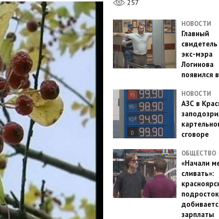
257
НОВОСТИ
Главный
свидетель
экс-мэра
Логинова
появился в
НОВОСТИ
АЗС в Кра
заподозри
картельно
сговоре
ОБЩЕСТВО
«Начали м
сливать»:
красноярс
подросток
добиваетс
зарплаты