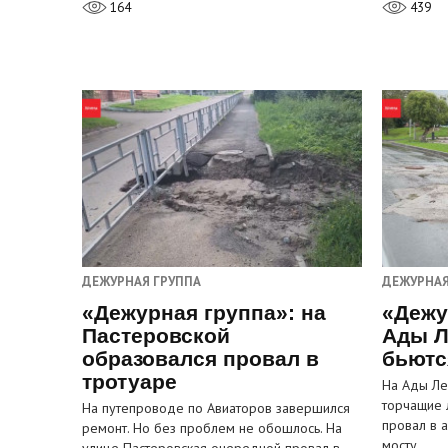
164
439
ДЕЖУРНАЯ ГРУППА
ДЕЖУРНАЯ
«Дежурная группа»: на
«Дежу
Пастеровской
Ады Л
образовался провал в
бьютс
тротуаре
На Ады Ле
торчащие 
На путепроводе по Авиаторов завершился
провал в 
ремонт. Но без проблем не обошлось. На
мосту…