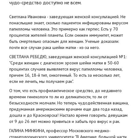
чудо-средство доступно не всем.
Светлана Ивановна - заведующая женской консультацией. Не
понаслышке знает, сколько пациенток инфицированы вирусом
папилломы человека. Это примерно как герпес. Есть у 70
процентов жителей планеты. Если снижен иммунитет, может
быть смертельно опасным для женщин. Ученые доказали:
почти все случаи рака шейки матки - из-за него.
СВЕТЛАНА РЕБЕДЮ, заведующая женской консультацией №1:
"Среди женщин с диагнозом эрозия шейки матки в 50-60
процентах случаев выявляется вирус папилломы человека,
причем 16, 18-й тип, онкогенный. То есть за несколько лет,
если не лечить, мы получаем рак".
О том, что есть профилактическое средство, до недавнего
времени гинекологи то ли из деликатности, то ли от
безысходности молчали. Но теперь чудодейственная вакцина,
придуманная американскими врачами еще два года назад,
дошла и до Красноярска! Настало время говорить: девушкам
от 9 до 26 лет можно привиться и забыть про вирус и рак.
ГАЛИНА МИНКИНА, профессор Московского медико-
стоматологического университета: "В Америке, большой части