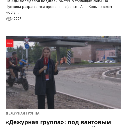
На Ады Лебедевой водители бьются о торчащие люки. На
Пушкина разрастается провал в асфальте. А на Копыловском
мосту…
2228
ДЕЖУРНАЯ ГРУППА
«Дежурная группа»: под вантовым