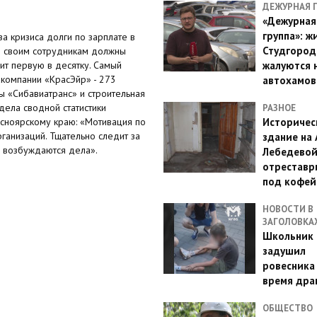
ДЕЖУРНАЯ 
«Дежурная
группа»: ж
за кризиса долги по зарплате в
Студгород
о своим сотрудникам должны
жалуются 
дит первую в десятку. Самый
компании «КрасЭйр» - 273
автохамов
 «Сибавиатранс» и строительная
дела сводной статистики
РАЗНОЕ
Историчес
асноярскому краю: «Мотивация по
рганизаций. Тщательно следит за
здание на
, возбуждаются дела».
Лебедево
отреставр
под кофе
НОВОСТИ В
ЗАГОЛОВКА
Школьник 
задушил
ровесника
время дра
ОБЩЕСТВО