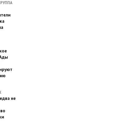
ГРУППА
ители
ка
на
кое
 Ады
й
ируют
йню
Х
едва не
 во
ки