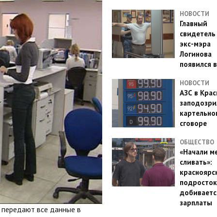
НОВОСТИ
Главный
свидетель
экс-мэра
Логинова
появился в
НОВОСТИ
АЗС в Кра
заподозри
картельно
сговоре
ОБЩЕСТВО
«Начали м
сливать»:
красноярс
подросток
добиваетс
зарплаты
 передают все данные в