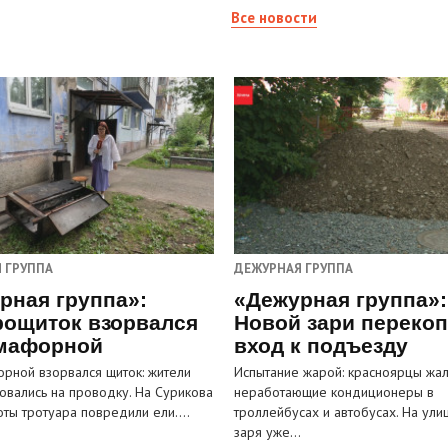
Все новости
 ГРУППА
ДЕЖУРНАЯ ГРУППА
рная группа»:
«Дежурная группа»:
рощиток взорвался
Новой зари переко
мафорной
вход к подъезду
рной взорвался щиток: жители
Испытание жарой: красноярцы жал
овались на проводку. На Сурикова
неработающие кондиционеры в
оты тротуара повредили ели.…
троллейбусах и автобусах. На ули
заря уже…