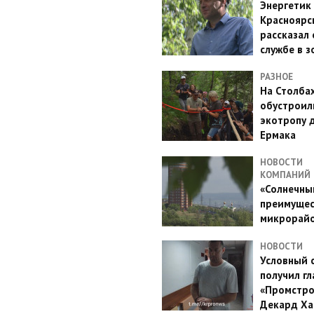
Энергетик
Красноярс
рассказал 
службе в з
РАЗНОЕ
На Столба
обустроил
экотропу 
Ермака
НОВОСТИ
КОМПАНИЙ
«Солнечный
преимущес
микрорай
НОВОСТИ
Условный 
получил гл
«Промстро
Декард Ха