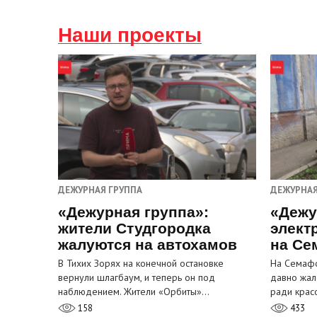
Наши проекты
ДЕЖУРНАЯ ГРУППА
ДЕЖУРНАЯ
«Дежурная группа»:
«Дежу
жители Студгородка
элект
жалуются на автохамов
на Се
В Тихих Зорях на конечной остановке
На Семафо
вернули шлагбаум, и теперь он под
давно жал
наблюдением. Жители «Орбиты»…
ради крас
158
433