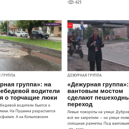
625
 ГРУППА
ДЕЖУРНАЯ ГРУППА
рная группа»: на
«Дежурная группа»:
ебедевой водители
вантовым мостом
я о торчащие люки
сделают пешеходн
переход
бедевой водители бьются о
люки. На Пушкина разрастается
Левые повороты на улице Дубров
асфальте. А на Копыловском
всё же запретили — на улице появ
сплошная разметка. Под вантовы