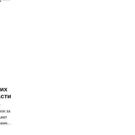
ких
асти
а
вок за
щают
соким…