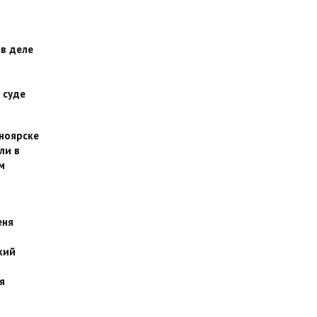
 в деле
 суде
сноярске
ли в
м
еня
кий
я