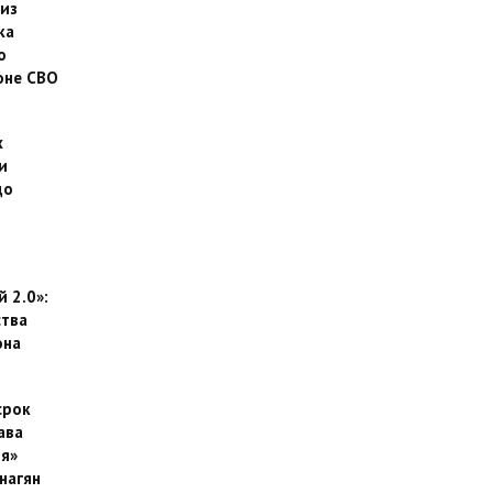
 из
ка
о
оне СВО
х
и
до
 2.0»:
тва
она
срок
ава
я»
нагян