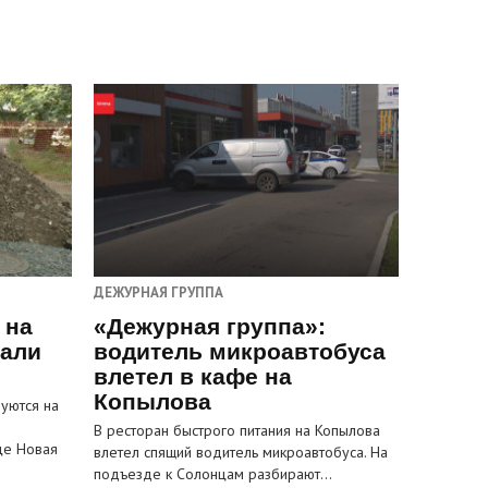
ДЕЖУРНАЯ ГРУППА
 на
«Дежурная группа»:
пали
водитель микроавтобуса
влетел в кафе на
Копылова
уются на
В ресторан быстрого питания на Копылова
це Новая
влетел спящий водитель микроавтобуса. На
подъезде к Солонцам разбирают…