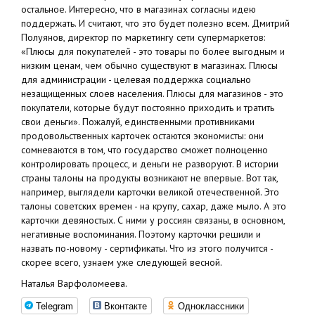
остальное. Интересно, что в магазинах согласны идею
поддержать. И считают, что это будет полезно всем. Дмитрий
Полуянов, директор по маркетингу сети супермаркетов:
«Плюсы для покупателей - это товары по более выгодным и
низким ценам, чем обычно существуют в магазинах. Плюсы
для администрации - целевая поддержка социально
незащищенных слоев населения. Плюсы для магазинов - это
покупатели, которые будут постоянно приходить и тратить
свои деньги». Пожалуй, единственными противниками
продовольственных карточек остаются экономисты: они
сомневаются в том, что государство сможет полноценно
контролировать процесс, и деньги не разворуют. В истории
страны талоны на продукты возникают не впервые. Вот так,
например, выглядели карточки великой отечественной. Это
талоны советских времен - на крупу, сахар, даже мыло. А это
карточки девяностых. С ними у россиян связаны, в основном,
негативные воспоминания. Поэтому карточки решили и
назвать по-новому - сертификаты. Что из этого получится -
скорее всего, узнаем уже следующей весной.
Наталья Варфоломеева.
Telegram
Вконтакте
Одноклассники