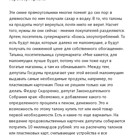
Эти синие прямоугольники многие помнят до сих пор: в
девяностых по ним получали сахар и водку. В то, что талоны
на продукты могут вернуться, почти никто не верит. Насчет
того, нужны ли они сейчас - мнения покупателей разделяются.
Артем, посетитель супермаркета: «Боюсь злоупотреблений. То
есть будут люди, которые далеко не малоимущие, а будут
получать по сниженной цене для собственного обогащения».
Татьяна, посетительница супермаркета: «Мне кажется, для
малоимущих лучше будет, потому что они тоже идут в
богатые магазины, а там их обманывают». Между тем,
депутаты Госдумы предлагают уже этой весной малоимущим
выдавать самые необходимые продукты, например, по
пластиковым карточкам. Пока не решили только: как это
делать. Федор Сидоренко, депутат Законодательного
Собрания края: «Возможно, и добавление какого-то
определенного процента к пенсии, денежного. Это и
возможность по этому талону купить тот или иной товар
первой необходимости. Есть и какие-то еще варианты». На
введение продовольственных карточек депутаты собираются
потратить 10 миллиардов рублей: это на распечатку талонов
или пластиковых карт, считывающие устройства и все