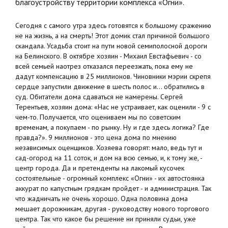
благоустройству территории комплекса «Огни».
Сегодня с самого утра здесь готовятся к большому сражению
не на жизнь, а на смерть! Этот домик стал причиной большого
скандала. Усадьба стоит на пути новой семиполосной дороги
на Белинского. В октябре хозяин - Михаил Евстафьевич - со
всей семьей наотрез отказался переезжать, пока ему не
дадут компенсацию в 25 миллионов. Чиновники мэрии скрепя
сердце запустили движение в шесть полос и... обратились в
суд. Обитатели дома сдаваться не намерены. Сергей
Терентьев, хозяин дома: «Нас не устраивает, как оценили - 9 с
чем-то. Получается, что оцениваем мы по советским
временам, а покупаем - по рынку. Ну и где здесь логика? Где
правда?». 9 миллионов - это цена дома по мнению
независимых оценщиков. Хозяева говорят: мало, ведь тут и
сад-огород на 11 соток, и дом на всю семью, и, к тому же, -
центр города. Да и претенденты на лакомый кусочек
состоятельные - огромный комплекс «Огни» - их автостоянка
аккурат по капустным грядкам пройдет - и администрация. Так
что жадничать не очень хорошо. Одна половина дома
мешает дорожникам, другая - руководству нового торгового
центра. Так что какое бы решение ни приняли судьи, уже