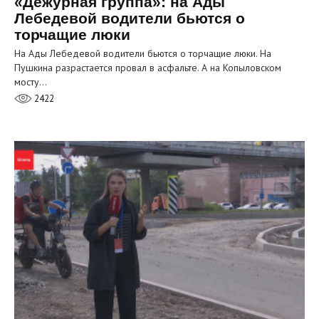
«Дежурная группа»: на Ады
Лебедевой водители бьются о
торчащие люки
На Ады Лебедевой водители бьются о торчащие люки. На
Пушкина разрастается провал в асфальте. А на Копыловском
мосту…
2422