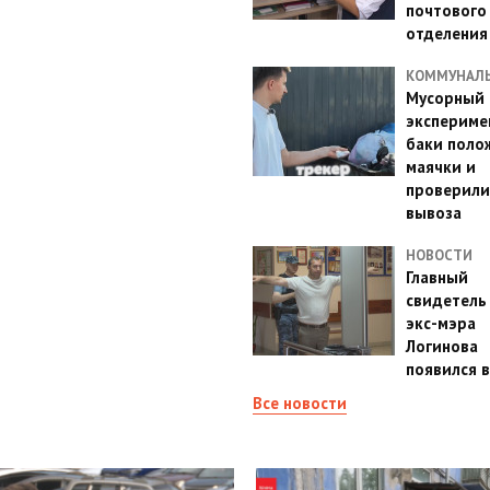
почтового
отделения
КОММУНАЛ
Мусорный
эксперимен
баки поло
маячки и
проверили
вывоза
НОВОСТИ
Главный
свидетель
экс-мэра
Логинова
появился в
Все новости