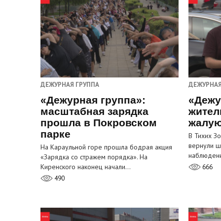
ДЕЖУРНАЯ ГРУППА
ДЕЖУРНАЯ
«Дежурная группа»:
«Дежу
масштабная зарядка
жител
прошла в Покровском
жалую
парке
В Тихих З
вернули ш
На Караульной горе прошла бодрая акция
наблюден
«Зарядка со стражем порядка». На
Киренского наконец начали…
666
490