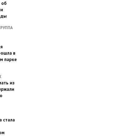
 об
ии
оды
ГРУППА
ая
рошла в
м парке
Х
ать из
ержали
о
а стала
ом