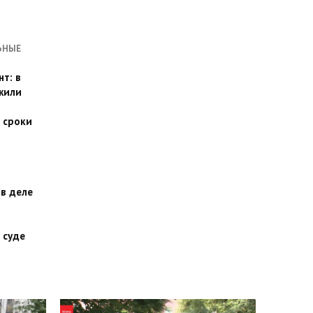
ЬНЫЕ
т: в
жили
 сроки
 в деле
 суде