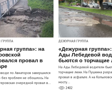
 ГРУППА
ДЕЖУРНАЯ ГРУППА
рная группа»: на
«Дежурная группа»:
ровской
Ады Лебедевой вод
овался провал в
бьются о торчащие
аре
На Ады Лебедевой водители бьют
торчащие люки. На Пушкина разра
оводе по Авиаторов завершился
провал в асфальте. А на Копыловс
о без проблем не обошлось. На
мосту…
теровская очередной провал в…
2402