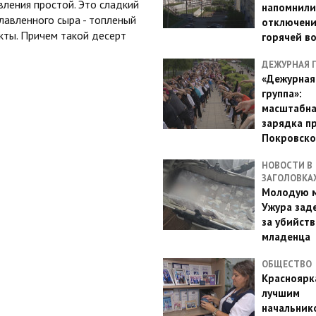
вления простой. Это сладкий
напомнили
лавленного сыра - топленый
отключен
кты. Причем такой десерт
горячей в
ДЕЖУРНАЯ 
«Дежурная
группа»:
масштабн
зарядка п
Покровско
НОВОСТИ В
ЗАГОЛОВКА
Молодую м
Ужура зад
за убийств
младенца
ОБЩЕСТВО
Красноярк
лучшим
начальник