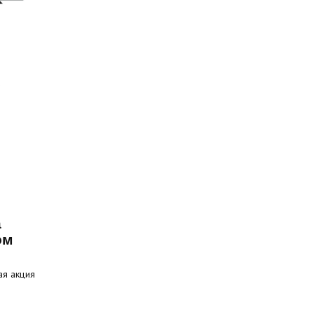
а
ом
ая акция