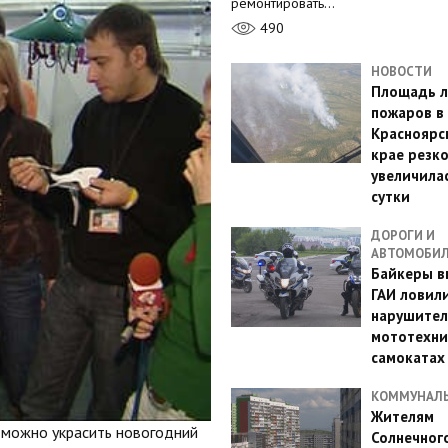
ремонтировать…
490
НОВОСТИ
Площадь л
пожаров в
Красноярс
крае резк
увеличилас
сутки
ДОРОГИ И
АВТОМОБИ
Байкеры в
ГАИ ловил
нарушител
мототехни
самокатах
КОММУНАЛ
Жителям
к можно украсить новогодний
Солнечног