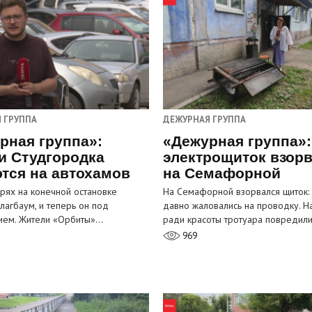
 ГРУППА
ДЕЖУРНАЯ ГРУППА
рная группа»:
«Дежурная группа»:
и Студгородка
электрощиток взор
тся на автохамов
на Семафорной
орях на конечной остановке
На Семафорной взорвался щиток:
лагбаум, и теперь он под
давно жаловались на проводку. Н
ием. Жители «Орбиты»…
ради красоты тротуара повредил
969