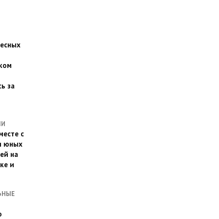
есных
ком
о
ь за
ЛИ
месте с
и юных
ей на
ке и
ЬНЫЕ
о