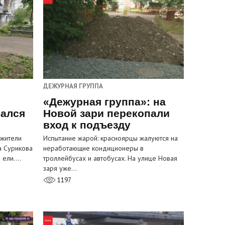
ДЕЖУРНАЯ ГРУППА
«Дежурная группа»: на
вался
Новой зари перекопали
вход к подъезду
 жители
Испытание жарой: красноярцы жалуются на
а Сурикова
неработающие кондиционеры в
и ели.…
троллейбусах и автобусах. На улице Новая
заря уже…
1197