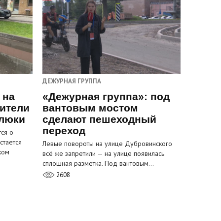
ДЕЖУРНАЯ ГРУППА
 на
«Дежурная группа»: под
ители
вантовым мостом
 люки
сделают пешеходный
переход
ся о
стается
Левые повороты на улице Дубровинского
ком
всё же запретили — на улице появилась
сплошная разметка. Под вантовым…
2608