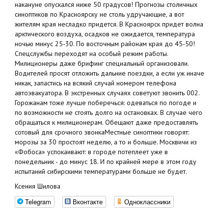
накануне опускался ниже 50 градусов! Прогнозы столичных
синоптиков по Красноярску не столь удручающие, а вот
жителям края несладко придется. В Красноярск придет волна
арктического воздуха, осадков не ожидается, температура
ночью минус 25-30. По восточным районам края до 45-50!
Спецслужбы переходят на особый режим работы.
Милиционеры даже брифинг специальный организовали.
Водителей просят отложить дальние поездки, а если уж иначе
никак, запастись на всякий случай номером телефона
автоэвакуатора. В экстренных случаях советуют звонить 002.
Горожанам тоже лучше поберечься: одеваться по погоде и
по возможности не стоять долго на остановках. В случае чего
обращаться к милиционерам. Обещают даже предоставлять
сотовый для срочного звонкаМестные синоптики говорят:
морозы за 30 простоят неделю, а то и больше. Москвичи из
«Фобоса» успокаивают: в городе потеплеет уже в
понедельник - до минус 18. И по крайней мере в этом году
испытаний сибирскими температурами больше не будет.
Ксения Шилова
Telegram
Вконтакте
Одноклассники