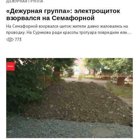
ДЕЖУРНАЯ ГРУППА
«Дежурная группа»: электрощиток
взорвался на Семафорной
На Семафорной взорвался щиток: жители давно жаловались на
проводку. На Сурикова ради красоты тротуара повредили ели.…
773