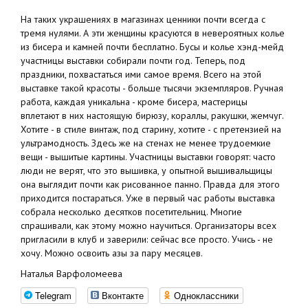
На таких украшениях в магазинах ценники почти всегда с
тремя нулями. А эти женщины красуются в невероятных колье
из бисера и камней почти бесплатно. Бусы и колье хэнд-мейд
участницы выставки собирали почти год. Теперь, под
праздники, похвастаться ими самое время. Всего на этой
выставке такой красоты - больше тысячи экземпляров. Ручная
работа, каждая уникальна - кроме бисера, мастерицы
вплетают в них настоящую бирюзу, кораллы, ракушки, жемчуг.
Хотите - в стиле винтаж, под старину, хотите - с претензией на
ультрамодность. Здесь же на стенах не менее трудоемкие
вещи - вышитые картины. Участницы выставки говорят: часто
люди не верят, что это вышивка, у опытной вышивальщицы
она выглядит почти как рисованное панно. Правда для этого
приходится постараться. Уже в первый час работы выставка
собрала несколько десятков посетительниц. Многие
спрашивали, как этому можно научиться. Организаторы всех
пригласили в клуб и заверили: сейчас все просто. Учись - не
хочу. Можно освоить азы за пару месяцев.
Наталья Варфоломеева
Telegram
Вконтакте
Одноклассники