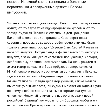
номера. На одной сцене танцевали и балетные
первоклашки и заслуженные артисты России -
выпускники.
Что не номер, то на сцене звезда . Кто-то давно заслуженный
артист, кто-то лауреат международных конкурсов, а кто-то
звезда будущая. Таланты съехались на день рождения.
Балетной школе города - тридцать. Красноярск тогда
совершил прорыв, ведь хореографические училища были
только в столичных городах 15 республик. Сергей Качаев из
первого выпуска. Поступал еще в филиал местного института
искусств, а закончил уже самостоятельное училище. Сегодня,
особенно ему, приятно ностальгировать. На день рожденья
альма-матер приехали и Вера Арбузова теперь солистка
Михайловского театра и заслуженная артистка Анна Лысенко,
здесь же выступали победители первого конкурса имени
Галины Улановой. Правда директор училища, как не желала
бы своим ученикам звездной судьбы, мечтает об одном. Судя
по всему с ней согласны и главные в городе культурные
чиновники. Неслучайно именно у нас организовали новый
российский балетный конкурс и потом боролись, чтобы его у
нас и оставили. Красноярская школа сегодня может составить