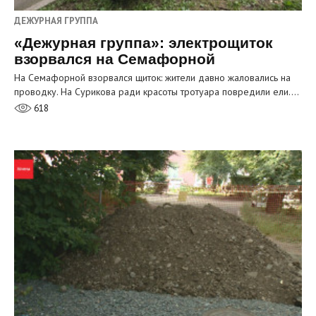
ДЕЖУРНАЯ ГРУППА
«Дежурная группа»: электрощиток
взорвался на Семафорной
На Семафорной взорвался щиток: жители давно жаловались на
проводку. На Сурикова ради красоты тротуара повредили ели.…
618