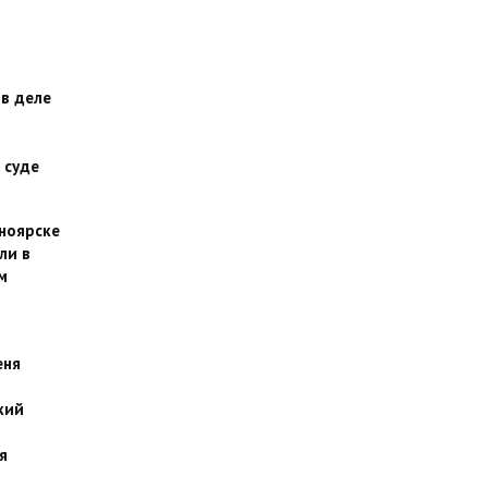
 в деле
 суде
сноярске
ли в
м
еня
кий
я