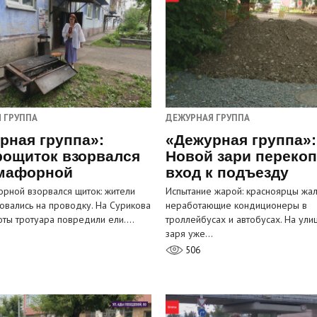
 ГРУППА
ДЕЖУРНАЯ ГРУППА
рная группа»:
«Дежурная группа»:
рощиток взорвался
Новой зари переко
мафорной
вход к подъезду
рной взорвался щиток: жители
Испытание жарой: красноярцы жал
овались на проводку. На Сурикова
неработающие кондиционеры в
оты тротуара повредили ели.…
троллейбусах и автобусах. На ули
заря уже…
506