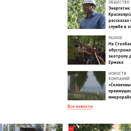
ОБЩЕСТВО
Энергетик
Красноярс
рассказал 
службе в з
РАЗНОЕ
На Столба
обустроил
экотропу 
Ермака
НОВОСТИ
КОМПАНИЙ
«Солнечный
преимущес
микрорай
Все новости