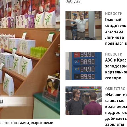
235
НОВОСТИ
Главный
свидетель
экс-мэра
Логинова
появился в
НОВОСТИ
АЗС в Кра
заподозри
картельно
сговоре
ОБЩЕСТВО
«Начали м
сливать»:
красноярс
подросток
добиваетс
рлыки с новыми, выросшими
зарплаты