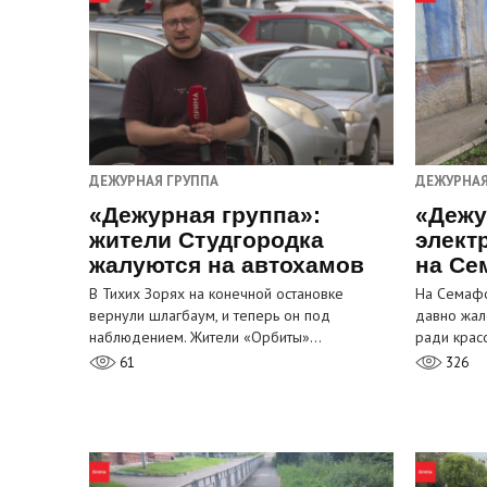
ДЕЖУРНАЯ ГРУППА
ДЕЖУРНАЯ
«Дежурная группа»:
«Дежу
жители Студгородка
элект
жалуются на автохамов
на Се
В Тихих Зорях на конечной остановке
На Семафо
вернули шлагбаум, и теперь он под
давно жал
наблюдением. Жители «Орбиты»…
ради крас
61
326