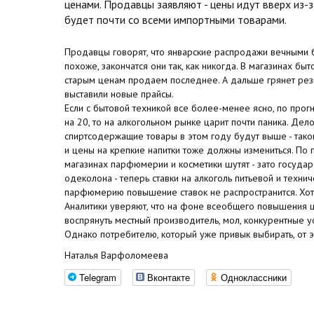
ценами. Продавцы заявляют - цены идут вверх из-за
будет почти со всеми импортными товарами.
Продавцы говорят, что январские распродажи вечными бы
похоже, закончатся они так, как никогда. В магазинах бы
старым ценам продаем последнее. А дальше грянет ре
выставили новые прайсы.
Если с бытовой техникой все более-менее ясно, по про
на 20, то на алкогольном рынке царит почти паника. Дело
спиртсодержащие товары в этом году будут выше - таков
и цены на крепкие напитки тоже должны измениться. По п
магазинах парфюмерии и косметики шутят - зато государ
одеколона - теперь ставки на алкоголь питьевой и техниче
парфюмерию повышение ставок не распространится. Хотя
Аналитики уверяют, что на фоне всеобщего повышения 
воспрянуть местный производитель, мол, конкурентные ус
Однако потребителю, который уже привык выбирать, от э
Наталья Варфоломеева
Telegram
Вконтакте
Одноклассники