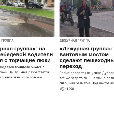
 ГРУППА
ДЕЖУРНАЯ ГРУППА
рная группа»: на
«Дежурная группа»:
ебедевой водители
вантовым мостом
я о торчащие люки
сделают пешеходн
переход
бедевой водители бьются о
люки. На Пушкина разрастается
Левые повороты на улице Дубров
асфальте. А на Копыловском
всё же запретили — на улице появ
сплошная разметка. Под вантовы
1990