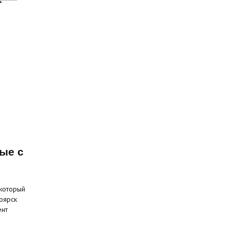
ые с
 который
оярск
ент