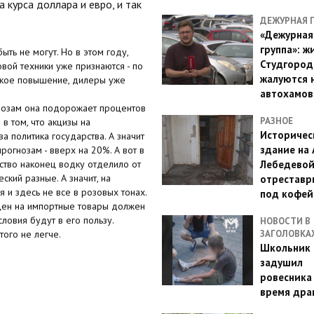
 курса доллара и евро, и так
ДЕЖУРНАЯ 
«Дежурная
группа»: ж
ть не могут. Но в этом году,
Студгород
товой техники уже признаются - по
жалуются 
зкое повышение, дилеры уже
автохамов
гнозам она подорожает процентов
РАЗНОЕ
 в том, что акцизы на
Историчес
а политика государства. А значит
здание на
рогнозам - вверх на 20%. А вот в
Лебедево
ство наконец водку отделило от
ский разные. А значит, на
отреставр
 и здесь не все в розовых тонах.
под кофе
цен на импортные товары должен
ловия будут в его пользу.
НОВОСТИ В
ЗАГОЛОВКА
того не легче.
Школьник 
задушил
ровесника
время дра