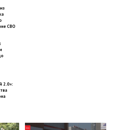
 из
ка
о
оне СВО
х
и
до
 2.0»:
тва
она