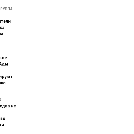
ГРУППА
ители
ка
на
кое
 Ады
й
ируют
йню
Х
едва не
 во
ки