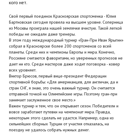
кого нет.
Свой первый поединок Красноярская спортсменка - Юлия
Бартновская сегодня провела на высшем уровне. Соперница
из Москвы проиграла нашей землячке вчистую. Такой легкой
победы не ожидали даже тренеры.
В этом году международный турнир «Гран-При Иван Ярыгин»
собрал в Красноярске более 200 спортсменов со всей
планеты. Среди них и чемпионы Европы и мира. Конечно,
Россияне считаются фаворитами, но уверенных прогнозов не
дает ни кто. Среди мастеров даже ходит поговорка - ковер
всех уровняет.
Виктор Брюсов, первый вице-президент Федерации
спортивной борьбы: «Для американцев, для англичан, да и
стран СНГ, я знаю, это очень важный турнир. Он считается
отправной точкой на Олимпийские игры. Поэтому гран-при
занимает заслуженное свое место.»
Важен турнир и тем, что он открывает сезон. Победители и
вовсе заработают путевки на чемпионат мира. Правда,
некоторым этого сделать не удастся. Например, одна из
сильнейших сборных Турции от участия отказалась, на
поездку не удалось собрать нужных денег.