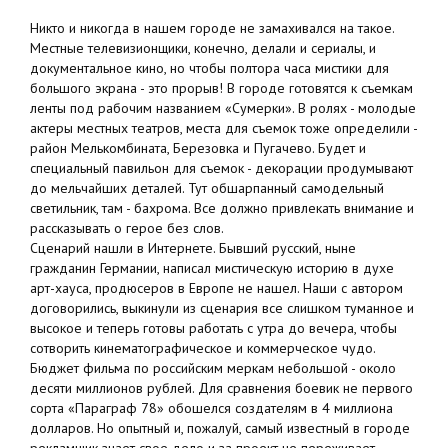
Никто и никогда в нашем городе не замахивался на такое.
Местные телевизионщики, конечно, делали и сериалы, и
документальное кино, но чтобы полтора часа мистики для
большого экрана - это прорыв! В городе готовятся к съемкам
ленты под рабочим названием «Сумерки». В ролях - молодые
актеры местных театров, места для съемок тоже определили -
район Мелькомбината, Березовка и Пугачево. Будет и
специальный павильон для съемок - декорации продумывают
до мельчайших деталей. Тут обшарпанный самодельный
светильник, там - бахрома. Все должно привлекать внимание и
рассказывать о герое без слов.
Сценарий нашли в Интернете. Бывший русский, ныне
гражданин Германии, написал мистическую историю в духе
арт-хауса, продюсеров в Европе не нашел. Наши с автором
договорились, выкинули из сценария все слишком туманное и
высокое и теперь готовы работать с утра до вечера, чтобы
сотворить кинематографическое и коммерческое чудо.
Бюджет фильма по российским меркам небольшой - около
десяти миллионов рублей. Для сравнения боевик не первого
сорта «Параграф 78» обошелся создателям в 4 миллиона
долларов. Но опытный и, пожалуй, самый известный в городе