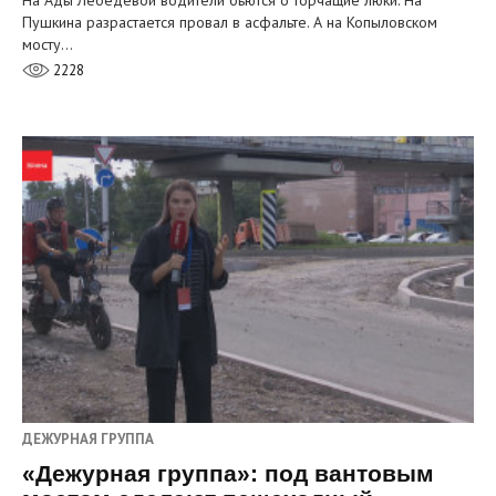
На Ады Лебедевой водители бьются о торчащие люки. На
Пушкина разрастается провал в асфальте. А на Копыловском
мосту…
2228
ДЕЖУРНАЯ ГРУППА
«Дежурная группа»: под вантовым